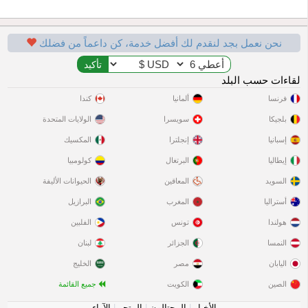
نحن نعمل بجد لنقدم لك أفضل خدمة، كن داعماً من فضلك
لقاءات حسب البلد
فرنسا
ألمانيا
كندا
بلجيكا
سويسرا
الولايات المتحدة
إسبانيا
إنجلترا
المكسيك
إيطاليا
البرتغال
كولومبيا
السويد
المعاقين
الحيوانات الأليفة
أستراليا
المغرب
البرازيل
هولندا
تونس
الفلبين
النمسا
الجزائر
لبنان
اليابان
مصر
الخليج
الصين
الكويت
جميع القائمة
الأخبار
|
المحتالون
|
المتجر
|
الآراء