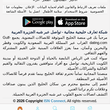
ملفات تعريف الارتباط والقانون العام لحماية البيانات
|
الإعلان
|
معلومات عنا
|
الخصوصية
|
شروط الاستخدام
|
سلامة الأطفال
|
اتصل بنا
|
الأسئلة الشائعة
شبكة تعارف خليجية مجانية - تواصل عبر شبه الجزيرة العربية
مرحباً بك في منصة الخليج الموثوقة للاتصالات المعنوية. يجمع Gulf-
dating.com العزاب عبر المملكة العربية السعودية والكويت وقطر
والبحرين وعُمان، مما يعزز العلاقات المبنية على القيم المشتركة
والفهم الثقافي.
سواء كنت في الرياض النابضة بالحياة أو الدوحة الحديثة أو مدينة
الكويت التاريخية، تواصل مع أفراد متوافقين يقدرون التقاليد والقيم
العائلية والشراكات الأصيلة.
منصتنا المجانية تماماً تحترم ثقافة الخليج بينما تقدم فرصاً للاتصالات
الأصيلة عبر المنطقة.
انضم إلى مجتمع محترم من سكان الخليج الذين يبنون صداقات
وعلاقات تكرم تراثنا الغني.
اكتشف اتصالات تجمع القلوب عبر شبه الجزيرة العربية الجميلة.
© 2026 Copyright
ISN Connect
.
All rights reserved.