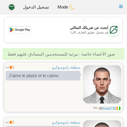
Gulf
Dating
Toggle
Mode
تسجيل الدخول
navigation
💖
ابحث عن شريكك المثالي
قم بتحميل تطبيق التعارف الآن!
💖
💕
💕
صور الأعضاء خاصة - مرئية للمستخدمين المصادق عليهم فقط
منطقة ياموسوكرو
0.6
J'aime le plaisir et le calme
سنة
48
Adel230
منطقة ياموسوكرو
0.6