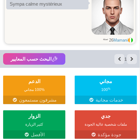
Sympa calme mystérieux
سنة
26
Mamani
البحث حسب المعايير
1
مجاني
الدعم
%
100
100% مجاني
خدمات مجانية
مشرفون مستمعون
جدي
الزوار
ملفات شخصية عالية الجودة
كثير الزيارة
جودة مؤكدة
الأفضل