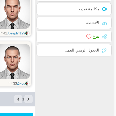
مكالمة فيديو
الأنشطة
سن
41
Joseph4199
تبرع
الجدول الزمني للعمل
سنة
33
Zikou
1