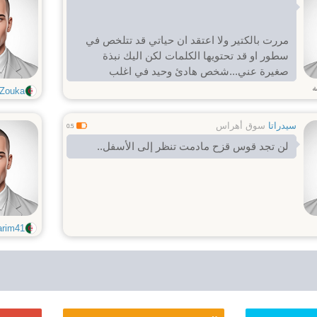
مررت بالكتير ولا اعتقد ان حياتي قد تتلخص في
سطور او قد تحتويها الكلمات لكن اليك نبذة
صغيرة عني...شخص هادئ وحيد في اغلب
الاوقات احب الصدق والوفاء وكل شيء يتعلق
ة
Zouka
بالانسانية احلم بعالم تكتر فيه قيم الحب الصادق
وتختفي فيه الاقنعة...اكره الغدر والخيانة والوداع
سيدراتا
سوق أهراس
0.5
مع اني ودعت الكتير...اقرب صديق لي هو كلبي
لن تجد قوس قزح مادمت تنظر إلى الأسفل..
الوفي لانني لم اعد اقوى على خباثة وثلوت قلوب
بعض البشر.... عاشق للكتابة والرسم...
arim41