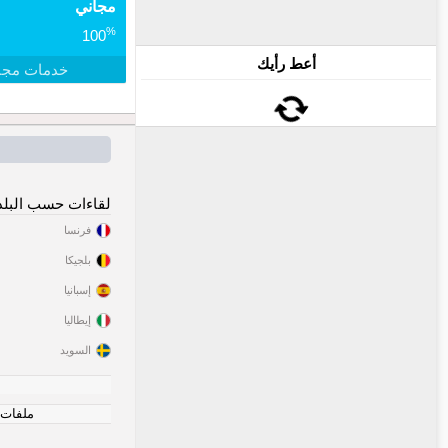
مجاني
%
100
أعط رأيك
خدمات مجا
لقاءات حسب البلد
فرنسا
بلجيكا
إسبانيا
إيطاليا
السويد
ملفات ت