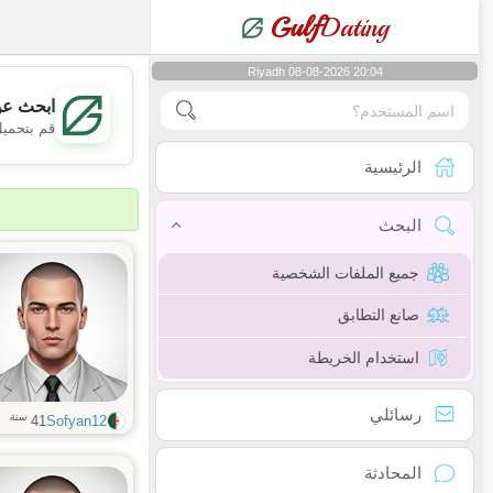
Gulf
Dating
Riyadh 08-08-2026 20:04
ابحث عن
قم بتحميل
الرئيسية
البحث
جميع الملفات الشخصية
صانع التطابق
استخدام الخريطة
رسائلي
سنة
41
Sofyan12
المحادثة