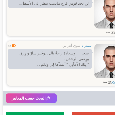
لن تجد قوس قزح مادمت تنظر إلى الأسفل..
سنة
33
سيدراتا
سوق أهراس
0.6
صِحہ . . وسعآدَة رآحةُ بآل . .وخَبر سآرّ و رِزق . .
ورِضى الرحمَن .
" تِلك الآمآنِي " أتمنآها لِي ولكم . .
سنة
33
K
البحث حسب المعايير