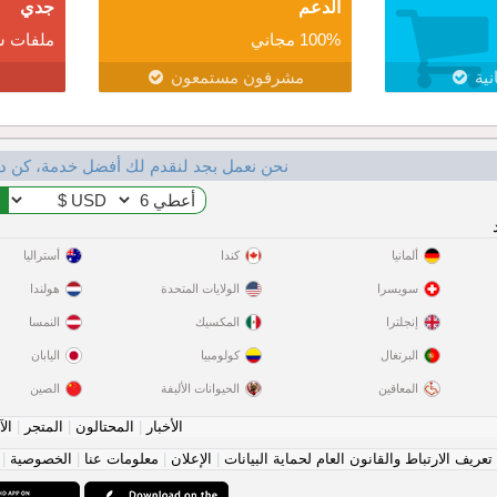
الدعم
جدي
100% مجاني
ملفات ش
نية
مشرفون مستمعون
نحن نعمل بجد لنقدم لك أفضل خدمة، كن د
ألمانيا
كندا
أستراليا
سويسرا
الولايات المتحدة
هولندا
إنجلترا
المكسيك
النمسا
البرتغال
كولومبيا
اليابان
المعاقين
الحيوانات الأليفة
الصين
الأخبار
|
المحتالون
|
المتجر
|
الآ
عريف الارتباط والقانون العام لحماية البيانات
|
الإعلان
|
معلومات عنا
|
الخصوصية
|