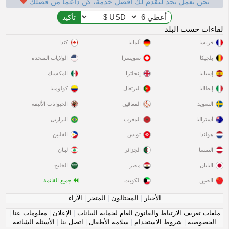
نحن نعمل بجد لنقدم لك أفضل خدمة، كن داعماً من فضلك
لقاءات حسب البلد
فرنسا
ألمانيا
كندا
بلجيكا
سويسرا
الولايات المتحدة
إسبانيا
إنجلترا
المكسيك
إيطاليا
البرتغال
كولومبيا
السويد
المعاقين
الحيوانات الأليفة
أستراليا
المغرب
البرازيل
هولندا
تونس
الفلبين
النمسا
الجزائر
لبنان
اليابان
مصر
الخليج
الصين
الكويت
جميع القائمة
الأخبار
|
المحتالون
|
المتجر
|
الآراء
ملفات تعريف الارتباط والقانون العام لحماية البيانات
|
الإعلان
|
معلومات عنا
|
الخصوصية
|
شروط الاستخدام
|
سلامة الأطفال
|
اتصل بنا
|
الأسئلة الشائعة