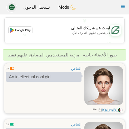
Gulf
Dating
Toggle
Mode
تسجيل الدخول
navigation
💖
ابحث عن شريكك المثالي
قم بتحميل تطبيق التعارف الآن!
💖
💕
💕
صور الأعضاء خاصة - مرئية للمستخدمين المصادق عليهم فقط
البياض
0.5
An intellectual cool girl
سنة
31
Kajumi81
البياض
0.8