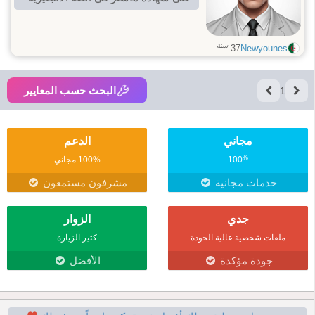
سنة
37
Newyounes
البحث حسب المعايير
1
مجاني
الدعم
%
100
100% مجاني
خدمات مجانية
مشرفون مستمعون
جدي
الزوار
ملفات شخصية عالية الجودة
كثير الزيارة
جودة مؤكدة
الأفضل