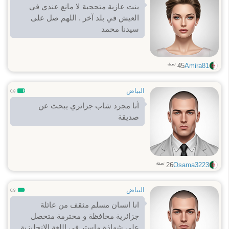
بنت عازبة متحجبة لا مانع عندي في
العيش في بلد آخر . اللهم صل على
سيدنا محمد
سنة
45
Amira81
البياض
0.8
أنا مجرد شاب جزائري يبحث عن
صديقة
سنة
26
Osama3223
البياض
0.9
انا انسان مسلم مثقف من عائلة
جزائرية محافظة و محترمة متحصل
على شهاذة ماستر في اللغة الانجليزية