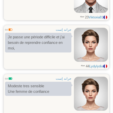
سنة
23
Viktoria81
جراند إست
0.6
Je passe une période difficile et j'ai
besoin de reprendre confiance en
moi,
سنة
44
Lydylydia
جراند إست
0.8
Modeste tres sensible
Une femme de confiance