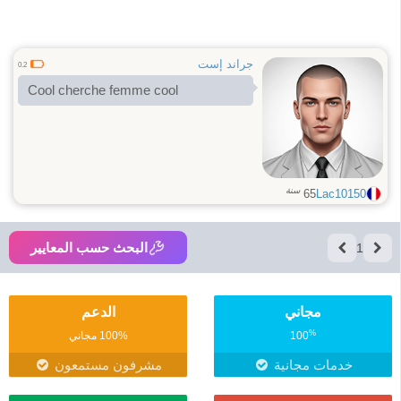
جراند إست
0.2
Cool cherche femme cool
سنة
65
Lac10150
البحث حسب المعايير
1
مجاني
الدعم
%
100
100% مجاني
خدمات مجانية
مشرفون مستمعون