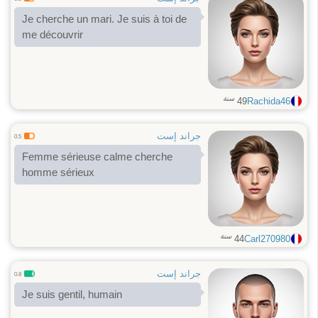
Je cherche un mari. Je suis à toi de
me découvrir
سنة
49
Rachida46
جراند إست
0.5
Femme sérieuse calme cherche
homme sérieux
سنة
44
Carl270980
جراند إست
0.8
Je suis gentil, humain