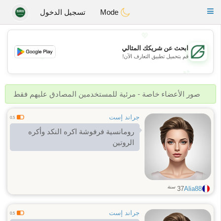
Gulf
Dating
Toggle
Mode
تسجيل الدخول
navigation
💖
ابحث عن شريكك المثالي
💖
قم بتحميل تطبيق التعارف الآن!
💕
💕
صور الأعضاء خاصة - مرئية للمستخدمين المصادق عليهم فقط
جراند إست
0.5
رومانسية فرفوشة اكره النكد وأكره
الروتين
سنة
37
Alia88
جراند إست
0.5