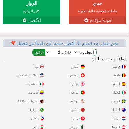
جدي
الزوار
ملفات شخصية عالية الجودة
كثير الزيارة
جودة مؤكدة
الأفضل
نحن نعمل بجد لنقدم لك أفضل خدمة، كن داعماً من فضلك
لقاءات حسب البلد
فرنسا
ألمانيا
كندا
بلجيكا
سويسرا
الولايات المتحدة
إسبانيا
إنجلترا
المكسيك
إيطاليا
البرتغال
كولومبيا
السويد
المعاقين
الحيوانات الأليفة
أستراليا
المغرب
البرازيل
هولندا
تونس
الفلبين
النمسا
الجزائر
لبنان