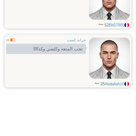
سنة
52
Bb57000
جراند إست
0.6
تحب المتعة وكلشي وكذاااا
سنة
25
Abdallah10