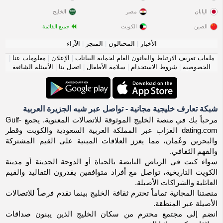
اليابان
مصر
الخليج
الصين
الكويت
جميع القائمة
الأخبار
|
المحتالون
|
المتجر
|
الآراء
ملفات تعريف الارتباط والقانون العام لحماية البيانات
|
الإعلان
|
معلومات عنا
|
الخصوصية
|
شروط الاستخدام
|
سلامة الأطفال
|
اتصل بنا
|
الأسئلة الشائعة
شبكة تعارف خليجية مجانية - تواصل عبر شبه الجزيرة العربية
مرحباً بك في منصة الخليج الموثوقة للاتصالات المعنوية. يجمع Gulf-
dating.com العزاب عبر المملكة العربية السعودية والكويت وقطر
والبحرين وعُمان، مما يعزز العلاقات المبنية على القيم المشتركة
والفهم الثقافي.
سواء كنت في الرياض النابضة بالحياة أو الدوحة الحديثة أو مدينة
الكويت التاريخية، تواصل مع أفراد متوافقين يقدرون التقاليد والقيم
العائلية والشراكات الأصيلة.
منصتنا المجانية تماماً تحترم ثقافة الخليج بينما تقدم فرصاً للاتصالات
الأصيلة عبر المنطقة.
انضم إلى مجتمع محترم من سكان الخليج الذين يبنون صداقات