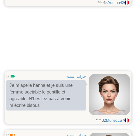
سنة
45
Asmaa42
جراند إست
0.9
Je m'apelle hanna et je suis une
femme sociable le gentille et
agréable. N'hésitez pas à venir
m'écrire bisous
سنة
32
Munecca7
جراند إست
0.5