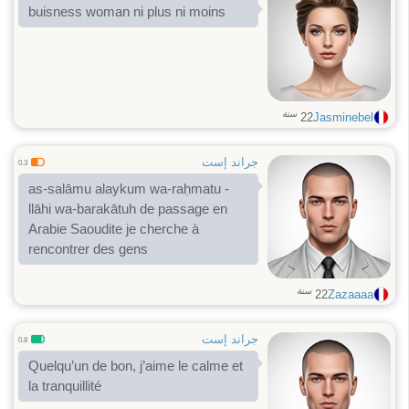
buisness woman ni plus ni moins
سنة
22
Jasminebel
جراند إست
0.3
as-salāmu alaykum wa-raḥmatu -
llāhi wa-barakātuh de passage en
Arabie Saoudite je cherche à
rencontrer des gens
سنة
22
Zazaaaa
جراند إست
0.8
Quelqu’un de bon, j’aime le calme et
la tranquillité