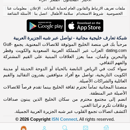
ملفات تعريف الارتباط والقانون العام لحماية البيانات
|
الإعلان
|
معلومات عنا
|
الخصوصية
|
شروط الاستخدام
|
سلامة الأطفال
|
اتصل بنا
|
الأسئلة الشائعة
شبكة تعارف خليجية مجانية - تواصل عبر شبه الجزيرة العربية
مرحباً بك في منصة الخليج الموثوقة للاتصالات المعنوية. يجمع Gulf-
dating.com العزاب عبر المملكة العربية السعودية والكويت وقطر
والبحرين وعُمان، مما يعزز العلاقات المبنية على القيم المشتركة
والفهم الثقافي.
سواء كنت في الرياض النابضة بالحياة أو الدوحة الحديثة أو مدينة
الكويت التاريخية، تواصل مع أفراد متوافقين يقدرون التقاليد والقيم
العائلية والشراكات الأصيلة.
منصتنا المجانية تماماً تحترم ثقافة الخليج بينما تقدم فرصاً للاتصالات
الأصيلة عبر المنطقة.
انضم إلى مجتمع محترم من سكان الخليج الذين يبنون صداقات
وعلاقات تكرم تراثنا الغني.
اكتشف اتصالات تجمع القلوب عبر شبه الجزيرة العربية الجميلة.
© 2026 Copyright
ISN Connect
.
All rights reserved.