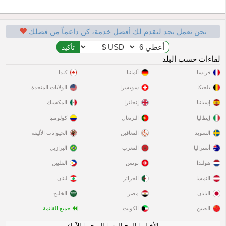
نحن نعمل بجد لنقدم لك أفضل خدمة، كن داعماً من فضلك
لقاءات حسب البلد
فرنسا
ألمانيا
كندا
بلجيكا
سويسرا
الولايات المتحدة
إسبانيا
إنجلترا
المكسيك
إيطاليا
البرتغال
كولومبيا
السويد
المعاقين
الحيوانات الأليفة
أستراليا
المغرب
البرازيل
هولندا
تونس
الفلبين
النمسا
الجزائر
لبنان
اليابان
مصر
الخليج
الصين
الكويت
جميع القائمة
الأخبار
|
المحتالون
|
المتجر
|
الآراء