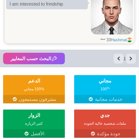
I am interested to frindship
سنة
33
Hashmat
البحث حسب المعايير
1
مجاني
الدعم
%
100
100% مجاني
خدمات مجانية
مشرفون مستمعون
جدي
الزوار
ملفات شخصية عالية الجودة
كثير الزيارة
جودة مؤكدة
الأفضل