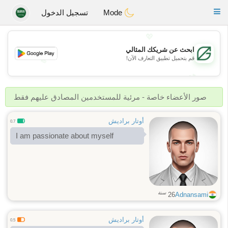
Gulf
Dating
Toggle
Mode
تسجيل الدخول
navigation
💖
ابحث عن شريكك المثالي
قم بتحميل تطبيق التعارف الآن!
💖
💕
💕
صور الأعضاء خاصة - مرئية للمستخدمين المصادق عليهم فقط
أوتار براديش
0.7
I am passionate about myself
سنة
26
Adnansami
أوتار براديش
0.5