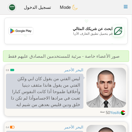
Gulf
Dating
Toggle
Mode
تسجيل الدخول
navigation
💖
ابحث عن شريكك المثالي
قم بتحميل تطبيق التعارف الآن!
💖
💕
💕
صور الأعضاء خاصة - مرئية للمستخدمين المصادق عليهم فقط
البحر الأحمر
0.9
ليس الفتي من يقول كان ابي ولكن
الفتي من يقول هانذا مثقف دينيا
وأخلاقيا طموحا أذا كانت النفوس كبارا
تعبت في مرادها الاجساموأذا لم تكن ذا
خلق ودين فليس بعدهن من شيم ايه
الرجل
سنة
50
Yosifo
البحر الأحمر
0.4