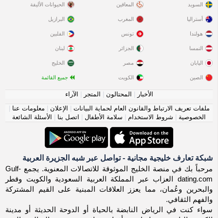
السويد
المعاقين
الحيوانات الأليفة
أستراليا
المغرب
البرازيل
هولندا
تونس
الفلبين
النمسا
الجزائر
لبنان
اليابان
مصر
الخليج
الصين
الكويت
جميع القائمة
الأخبار
|
المحتالون
|
المتجر
|
الآراء
ملفات تعريف الارتباط والقانون العام لحماية البيانات
|
الإعلان
|
معلومات عنا
|
الخصوصية
|
شروط الاستخدام
|
سلامة الأطفال
|
اتصل بنا
|
الأسئلة الشائعة
شبكة تعارف خليجية مجانية - تواصل عبر شبه الجزيرة العربية
مرحباً بك في منصة الخليج الموثوقة للاتصالات المعنوية. يجمع Gulf-
dating.com العزاب عبر المملكة العربية السعودية والكويت وقطر
والبحرين وعُمان، مما يعزز العلاقات المبنية على القيم المشتركة
والفهم الثقافي.
سواء كنت في الرياض النابضة بالحياة أو الدوحة الحديثة أو مدينة