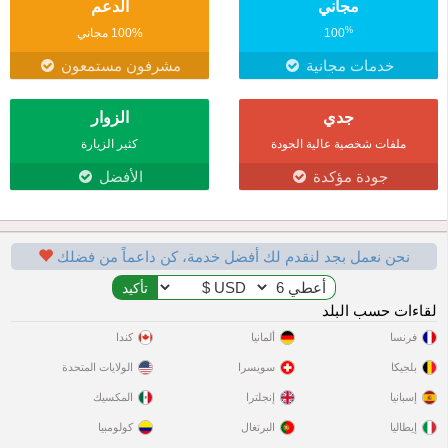
مجاني
الدعم
%
100
100% مجاني
خدمات مجانية
مشرفون مستمعون
جدي
الزوار
ملفات شخصية عالية الجودة
كثير الزيارة
جودة مؤكدة
الأفضل
نحن نعمل بجد لنقدم لك أفضل خدمة، كن داعماً من فضلك
لقاءات حسب البلد
فرنسا
ألمانيا
كندا
بلجيكا
سويسرا
الولايات المتحدة
إسبانيا
إنجلترا
المكسيك
إيطاليا
البرتغال
كولومبيا