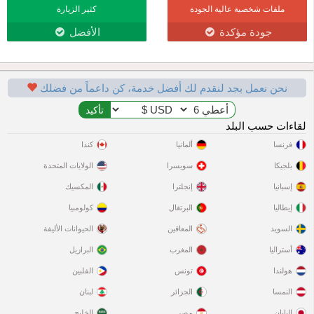
ملفات شخصية عالية الجودة
كثير الزيارة
جودة مؤكدة
الأفضل
نحن نعمل بجد لنقدم لك أفضل خدمة، كن داعماً من فضلك
لقاءات حسب البلد
فرنسا
ألمانيا
كندا
بلجيكا
سويسرا
الولايات المتحدة
إسبانيا
إنجلترا
المكسيك
إيطاليا
البرتغال
كولومبيا
السويد
المعاقين
الحيوانات الأليفة
أستراليا
المغرب
البرازيل
هولندا
تونس
الفلبين
النمسا
الجزائر
لبنان
اليابان
مصر
الخليج