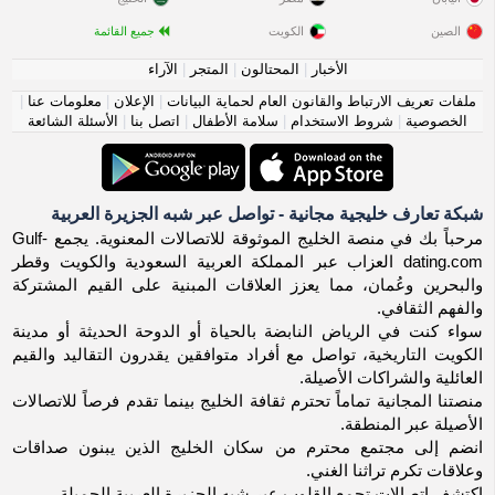
الصين
الكويت
جميع القائمة
الأخبار
|
المحتالون
|
المتجر
|
الآراء
ملفات تعريف الارتباط والقانون العام لحماية البيانات
|
الإعلان
|
معلومات عنا
|
الخصوصية
|
شروط الاستخدام
|
سلامة الأطفال
|
اتصل بنا
|
الأسئلة الشائعة
شبكة تعارف خليجية مجانية - تواصل عبر شبه الجزيرة العربية
مرحباً بك في منصة الخليج الموثوقة للاتصالات المعنوية. يجمع Gulf-
dating.com العزاب عبر المملكة العربية السعودية والكويت وقطر
والبحرين وعُمان، مما يعزز العلاقات المبنية على القيم المشتركة
والفهم الثقافي.
سواء كنت في الرياض النابضة بالحياة أو الدوحة الحديثة أو مدينة
الكويت التاريخية، تواصل مع أفراد متوافقين يقدرون التقاليد والقيم
العائلية والشراكات الأصيلة.
منصتنا المجانية تماماً تحترم ثقافة الخليج بينما تقدم فرصاً للاتصالات
الأصيلة عبر المنطقة.
انضم إلى مجتمع محترم من سكان الخليج الذين يبنون صداقات
وعلاقات تكرم تراثنا الغني.
اكتشف اتصالات تجمع القلوب عبر شبه الجزيرة العربية الجميلة.