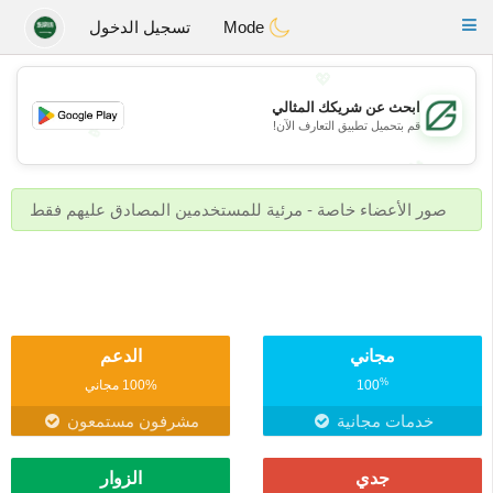
Gulf
Dating
Toggle
Mode
تسجيل الدخول
navigation
💖
ابحث عن شريكك المثالي
قم بتحميل تطبيق التعارف الآن!
💖
💕
💕
صور الأعضاء خاصة - مرئية للمستخدمين المصادق عليهم فقط
مجاني
الدعم
%
100
100% مجاني
خدمات مجانية
مشرفون مستمعون
جدي
الزوار