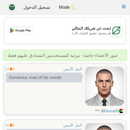
Gulf
Dating
Toggle
Mode
تسجيل الدخول
navigation
💖
ابحث عن شريكك المثالي
قم بتحميل تطبيق التعارف الآن!
💖
💕
💕
صور الأعضاء خاصة - مرئية للمستخدمين المصادق عليهم فقط
النيل الأبيض
0.4
Generous man of his words
سنة
30
Dema00
النيل الأبيض
0.5