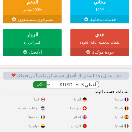
مجاني
الدعم
%
100
100% مجاني
خدمات مجانية
مشرفون مستمعون
جدي
الزوار
ملفات شخصية عالية الجودة
كثير الزيارة
جودة مؤكدة
الأفضل
نحن نعمل بجد لنقدم لك أفضل خدمة، كن داعماً من فضلك
لقاءات حسب البلد
فرنسا
ألمانيا
كندا
بلجيكا
سويسرا
الولايات المتحدة
إسبانيا
إنجلترا
المكسيك
إيطاليا
البرتغال
كولومبيا