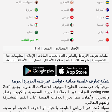
السويد
المعاقين
الحيوانات الأليفة
أستراليا
المغرب
البرازيل
هولندا
تونس
الفلبين
النمسا
الجزائر
لبنان
اليابان
مصر
الخليج
الصين
الكويت
جميع القائمة
الأخبار
|
المحتالون
|
المتجر
|
الآراء
ملفات تعريف الارتباط والقانون العام لحماية البيانات
|
الإعلان
|
معلومات عنا
|
الخصوصية
|
شروط الاستخدام
|
سلامة الأطفال
|
اتصل بنا
|
الأسئلة الشائعة
شبكة تعارف خليجية مجانية - تواصل عبر شبه الجزيرة العربية
مرحباً بك في منصة الخليج الموثوقة للاتصالات المعنوية. يجمع Gulf-
dating.com العزاب عبر المملكة العربية السعودية والكويت وقطر
والبحرين وعُمان، مما يعزز العلاقات المبنية على القيم المشتركة
والفهم الثقافي.
سواء كنت في الرياض النابضة بالحياة أو الدوحة الحديثة أو مدينة