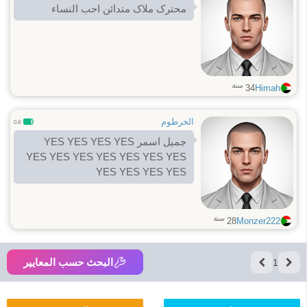
محترک ملاک متدائن احب النساء
سنة
34
Himah
الخرطوم
0.8
جميل اسمر YES YES YES YES
YES YES YES YES YES YES YES
YES YES YES YES
سنة
28
Monzer222
البحث حسب المعايير
1