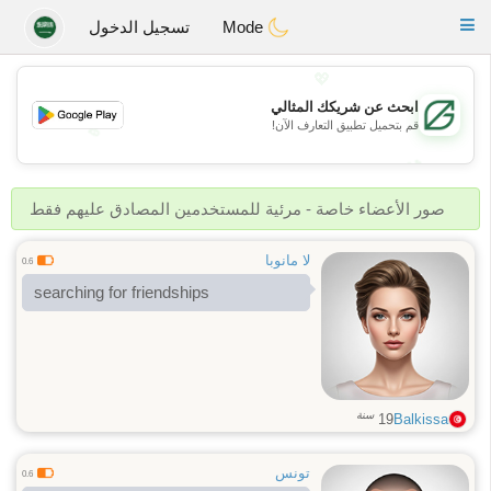
Gulf
Dating
Toggle
Mode
تسجيل الدخول
navigation
💖
ابحث عن شريكك المثالي
قم بتحميل تطبيق التعارف الآن!
💖
💕
💕
صور الأعضاء خاصة - مرئية للمستخدمين المصادق عليهم فقط
لا مانوبا
0.6
searching for friendships
سنة
19
Balkissa
تونس
0.6