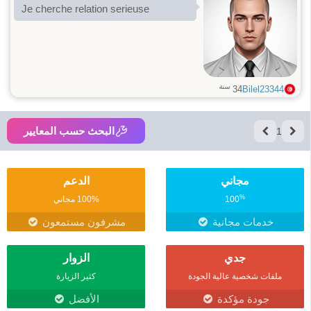
Je cherche relation serieuse
سنة
34
Bilel23344
البحث حسب المعايير
1
مجاني
الدعم
%
100
100% مجاني
خدمات مجانية
مشرفون مستمعون
جدي
الزوار
ملفات شخصية عالية الجودة
كثير الزيارة
جودة مؤكدة
الأفضل