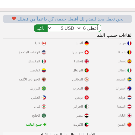
نحن نعمل بجد لنقدم لك أفضل خدمة، كن داعماً من فضلك
لقاءات حسب البلد
فرنسا
ألمانيا
كندا
بلجيكا
سويسرا
الولايات المتحدة
إسبانيا
إنجلترا
المكسيك
إيطاليا
البرتغال
كولومبيا
السويد
المعاقين
الحيوانات الأليفة
أستراليا
المغرب
البرازيل
هولندا
تونس
الفلبين
النمسا
الجزائر
لبنان
اليابان
مصر
الخليج
الصين
الكويت
جميع القائمة
الأخبار
|
المحتالون
|
المتجر
|
الآراء