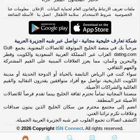
ملفات تعريف الارتباط والقانون العام لحماية البيانات
|
الإعلان
|
معلومات عنا
|
الخصوصية
|
شروط الاستخدام
|
سلامة الأطفال
|
اتصل بنا
|
الأسئلة الشائعة
شبكة تعارف خليجية مجانية - تواصل عبر شبه الجزيرة العربية
مرحباً بك في منصة الخليج الموثوقة للاتصالات المعنوية. يجمع Gulf-
dating.com العزاب عبر المملكة العربية السعودية والكويت وقطر
والبحرين وعُمان، مما يعزز العلاقات المبنية على القيم المشتركة
والفهم الثقافي.
سواء كنت في الرياض النابضة بالحياة أو الدوحة الحديثة أو مدينة
الكويت التاريخية، تواصل مع أفراد متوافقين يقدرون التقاليد والقيم
العائلية والشراكات الأصيلة.
منصتنا المجانية تماماً تحترم ثقافة الخليج بينما تقدم فرصاً للاتصالات
الأصيلة عبر المنطقة.
انضم إلى مجتمع محترم من سكان الخليج الذين يبنون صداقات
وعلاقات تكرم تراثنا الغني.
اكتشف اتصالات تجمع القلوب عبر شبه الجزيرة العربية الجميلة.
© 2026 Copyright
ISN Connect
.
All rights reserved.