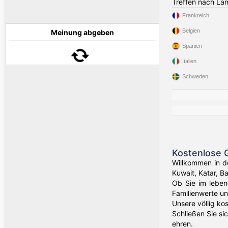
Treffen nach La
Frankreich
Belgien
Meinung abgeben
Spanien
Italien
Schweden
Kostenlose G
Willkommen in d
Kuwait, Katar, 
Ob Sie im leben
Familienwerte un
Unsere völlig ko
Schließen Sie si
ehren.