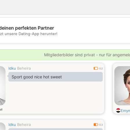
deinen perfekten Partner
tzt unsere Dating-App herunter!
💖
💕
Mitgliederbilder sind privat - nur für angeme
Idku
Beheira
0.2
Sport good nice hot sweet
lt
Emy
Idku
Beheira
0.3