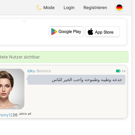
Mode
Login
Registrieren
💖
💕
ldete Nutzer sichtbar
Idku
Beheira
0.8
جدعه وطيبه وطموحه واحب الخير للناس
Jahre alt
mony12
26