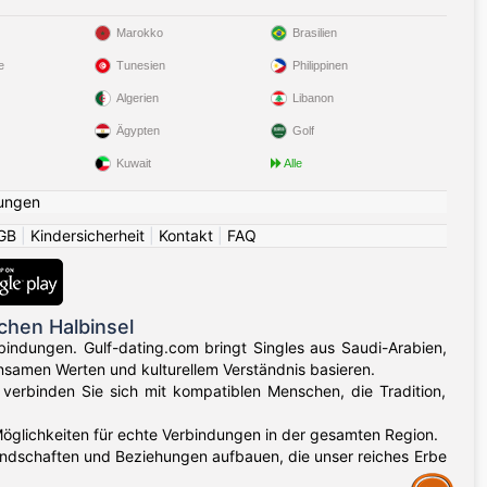
Marokko
Brasilien
e
Tunesien
Philippinen
Algerien
Libanon
Ägypten
Golf
Kuwait
Alle
ungen
GB
|
Kindersicherheit
|
Kontakt
|
FAQ
chen Halbinsel
bindungen. Gulf-dating.com bringt Singles aus Saudi-Arabien,
samen Werten und kulturellem Verständnis basieren.
verbinden Sie sich mit kompatiblen Menschen, die Tradition,
g Möglichkeiten für echte Verbindungen in der gesamten Region.
eundschaften und Beziehungen aufbauen, die unser reiches Erbe
Assistance