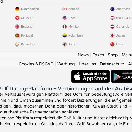
nd
Deutschland
Kanada
Australien
Schweiz
USA
Niederland
England
Mexiko
Österreich
Portugal
Kolumbien
Japan
Behinderte
Tiere
China
News
|
Fakes
|
Shop
|
Mein
Cookies & DSGVO
|
Werbung
|
Über uns
|
Datenschutz
|
A
olf Dating-Plattform – Verbindungen auf der Arabis
er vertrauenswürdigen Plattform des Golfs für bedeutungsvolle Ver
Bahrain und Oman zusammen und fördert Beziehungen, die auf gemein
digen Riad, modernen Doha oder historischen Kuwait-Stadt sind – 
d authentische Partnerschaften schätzen.
stenlose Plattform respektiert die Golf-Kultur und bietet gleichzeiti
ch einer respektierten Gemeinschaft von Golf-Bewohnern an, die Fr