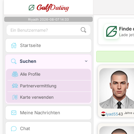
Gulf
Dating
Riyadh 2026-08-07 14:33
Finde 
Lade je
Startseite
Suchen
Alle Profile
Partnervermittlung
Karte verwenden
Meine Nachrichten
Jahre a
Iyad55
43
Chat