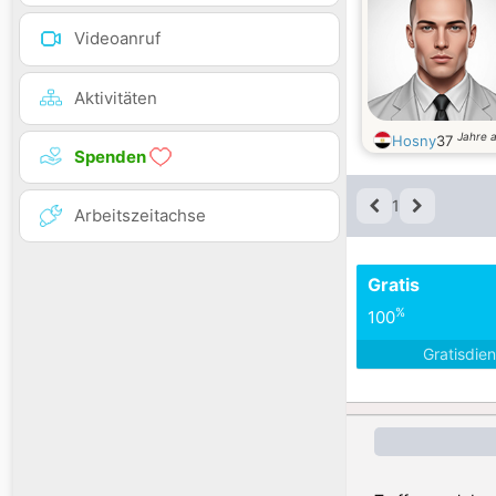
Videoanruf
Aktivitäten
Jahre a
Hosny
37
Spenden
1
Arbeitszeitachse
Gratis
%
100
Gratisdie