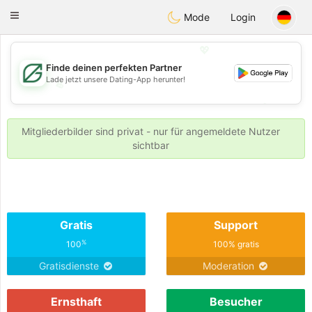
Gulf
Dating
Toggle
Mode
Login
navigation
💖
Finde deinen perfekten Partner
Lade jetzt unsere Dating-App herunter!
💖
💕
💕
Mitgliederbilder sind privat - nur für angemeldete Nutzer
sichtbar
Gratis
Support
%
100
100% gratis
Gratisdienste
Moderation
Ernsthaft
Besucher