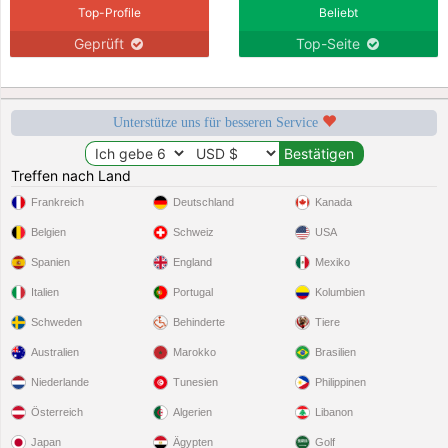
Top-Profile
Beliebt
Geprüft
Top-Seite
Unterstütze uns für besseren Service
Treffen nach Land
Frankreich
Deutschland
Kanada
Belgien
Schweiz
USA
Spanien
England
Mexiko
Italien
Portugal
Kolumbien
Schweden
Behinderte
Tiere
Australien
Marokko
Brasilien
Niederlande
Tunesien
Philippinen
Österreich
Algerien
Libanon
Japan
Ägypten
Golf