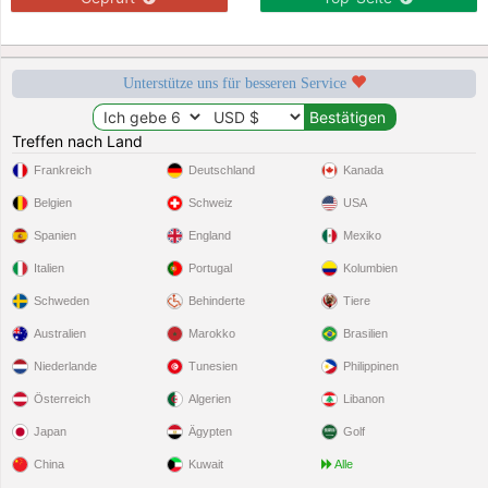
Unterstütze uns für besseren Service
Treffen nach Land
Frankreich
Deutschland
Kanada
Belgien
Schweiz
USA
Spanien
England
Mexiko
Italien
Portugal
Kolumbien
Schweden
Behinderte
Tiere
Australien
Marokko
Brasilien
Niederlande
Tunesien
Philippinen
Österreich
Algerien
Libanon
Japan
Ägypten
Golf
China
Kuwait
Alle