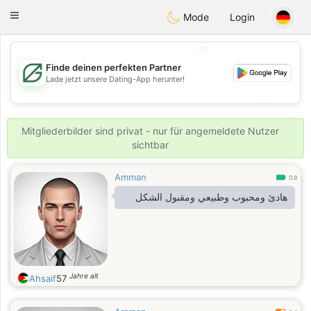
Gulf
Dating
Toggle
Mode
Login
navigation
💖
Finde deinen perfekten Partner
Lade jetzt unsere Dating-App herunter!
💖
💕
💕
Mitgliederbilder sind privat - nur für angemeldete Nutzer
sichtbar
Amman
0.9
هادئ ومحبوب وطبيعي ومقبول الشكل
Jahre alt
Ahsaif
57