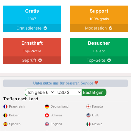
Gratis
Support
%
100
100% gratis
Gratisdienste
Moderation
Ernsthaft
Besucher
Top-Profile
Beliebt
Geprüft
Top-Seite
Unterstütze uns für besseren Service
Treffen nach Land
Frankreich
Deutschland
Kanada
Belgien
Schweiz
USA
Spanien
England
Mexiko