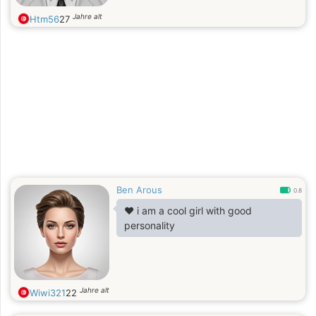
Jahre alt
Htm56
27
Ben Arous
0.8
❤️ i am a cool girl with good
personality
Jahre alt
Wiwi321
22