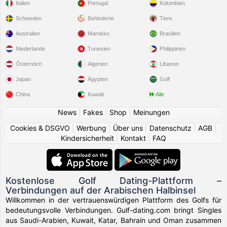
Italien
Portugal
Kolumbien
Schweden
Behinderte
Tiere
Australien
Marokko
Brasilien
Niederlande
Tunesien
Philippinen
Österreich
Algerien
Libanon
Japan
Ägypten
Golf
China
Kuwait
Alle
News
|
Fakes
|
Shop
|
Meinungen
Cookies & DSGVO
|
Werbung
|
Über uns
|
Datenschutz
|
AGB
|
Kindersicherheit
|
Kontakt
|
FAQ
Kostenlose Golf Dating-Plattform –
Verbindungen auf der Arabischen Halbinsel
Willkommen in der vertrauenswürdigen Plattform des Golfs für
bedeutungsvolle Verbindungen. Gulf-dating.com bringt Singles
aus Saudi-Arabien, Kuwait, Katar, Bahrain und Oman zusammen