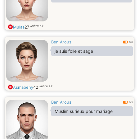
Jahre alt
Mulaa
27
Ben Arous
0.6
je suis folle et sage
Jahre alt
Asmabeny
42
Ben Arous
0.5
Muslim surieux pour mariage