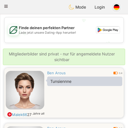
Gulf
Dating
Toggle
Mode
Login
navigation
💖
Finde deinen perfekten Partner
Lade jetzt unsere Dating-App herunter!
💖
💕
💕
Mitgliederbilder sind privat - nur für angemeldete Nutzer
sichtbar
Ben Arous
0.4
Tunsiennne
Jahre alt
Malek66
27