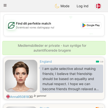
Gulf
Dating
Toggle
Mode
Log ind
navigation
💖
Find dit perfekte match
💖
Download vores datingapp nu!
💕
💕
Medlemsbilleder er private - kun synlige for
autentificerede brugere
England
0.9
I am quite selective about making
friends; I believe that friendship
should be based on equality and
mutual respect. I hope we can
become friends through relaxed and
pleasant conversations. My interests
år gammel
Anna950818
30
include traveling, working out,
shopping, reading, and watching