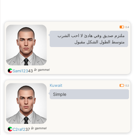
0.4
ملتزم صديق وفي هادئ لا احب الشرب
متوسط الطول الشكل مقبول
år gammel
Sami123
43
Kuwait
0.2
Simple
år gammel
C2raf2
37