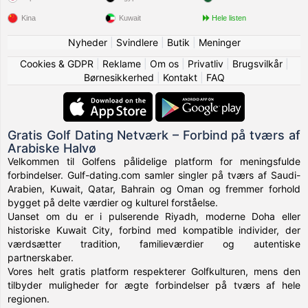
Kina
Kuwait
Hele listen
Nyheder
|
Svindlere
|
Butik
|
Meninger
Cookies & GDPR
|
Reklame
|
Om os
|
Privatliv
|
Brugsvilkår
|
Børnesikkerhed
|
Kontakt
|
FAQ
Gratis Golf Dating Netværk – Forbind på tværs af
Arabiske Halvø
Velkommen til Golfens pålidelige platform for meningsfulde
forbindelser. Gulf-dating.com samler singler på tværs af Saudi-
Arabien, Kuwait, Qatar, Bahrain og Oman og fremmer forhold
bygget på delte værdier og kulturel forståelse.
Uanset om du er i pulserende Riyadh, moderne Doha eller
historiske Kuwait City, forbind med kompatible individer, der
værdsætter tradition, familieværdier og autentiske
partnerskaber.
Vores helt gratis platform respekterer Golfkulturen, mens den
tilbyder muligheder for ægte forbindelser på tværs af hele
regionen.