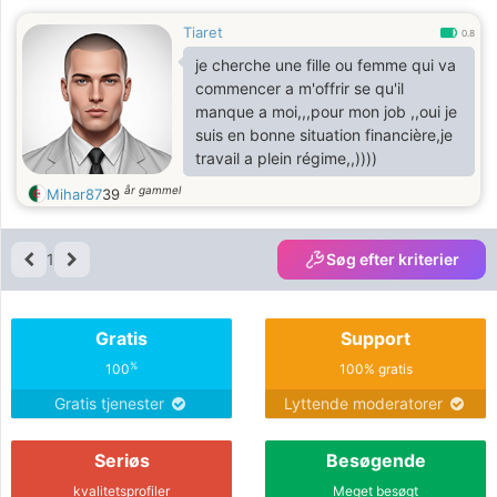
Tiaret
0.8
je cherche une fille ou femme qui va
commencer a m'offrir se qu'il
manque a moi,,,pour mon job ,,oui je
suis en bonne situation financière,je
travail a plein régime,,))))
år gammel
Mihar87
39
1
Søg efter kriterier
Gratis
Support
%
100
100% gratis
Gratis tjenester
Lyttende moderatorer
Seriøs
Besøgende
kvalitetsprofiler
Meget besøgt