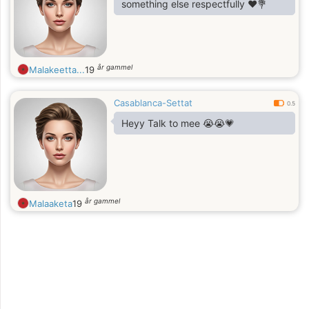
something else respectfully ❤️💐
år gammel
Malakeetta...
19
Casablanca-Settat
0.5
Heyy Talk to mee 😭😭💗
år gammel
Malaaketa
19