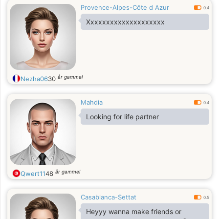
Provence-Alpes-Côte d Azur
0.4
Xxxxxxxxxxxxxxxxxxxx
år gammel
Nezha06
30
Mahdia
0.4
Looking for life partner
år gammel
Qwert11
48
Casablanca-Settat
0.5
Heyyy wanna make friends or