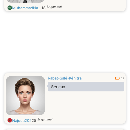
år gammel
MuhammadNa...
18
Rabat-Salé-Kénitra
0.2
Sérieux
år gammel
Najoua205
25