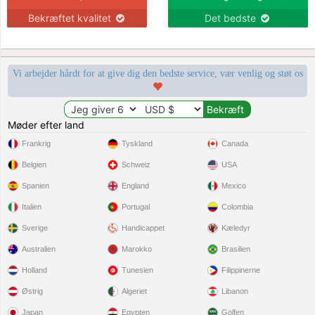
Bekræftet kvalitet
Det bedste
Vi arbejder hårdt for at give dig den bedste service, vær venlig og støt os
Møder efter land
Frankrig
Tyskland
Canada
Belgien
Schweiz
USA
Spanien
England
Mexico
Italien
Portugal
Colombia
Sverige
Handicappet
Kæledyr
Australien
Marokko
Brasilien
Holland
Tunesien
Filippinerne
Østrig
Algeriet
Libanon
Japan
Egypten
Golfen