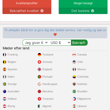
kvalitetsprofiler
Meget besøgt
Bekræftet kvalitet
Det bedste
Vi arbejder hårdt for at give dig den bedste service, vær venlig og støt os
Møder efter land
Frankrig
Tyskland
Canada
Belgien
Schweiz
USA
Spanien
England
Mexico
Italien
Portugal
Colombia
Sverige
Handicappet
Kæledyr
Australien
Marokko
Brasilien
Holland
Tunesien
Filippinerne
Østrig
Algeriet
Libanon