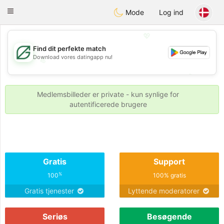
Gulf
Dating
Toggle
Mode
Log ind
navigation
💖
Find dit perfekte match
Download vores datingapp nu!
💖
💕
💕
Medlemsbilleder er private - kun synlige for
autentificerede brugere
Gratis
Support
%
100
100% gratis
Gratis tjenester
Lyttende moderatorer
Seriøs
Besøgende