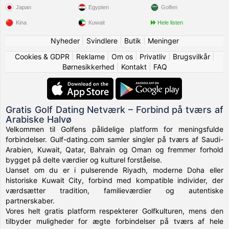
Japan
Egypten
Golfen
Kina
Kuwait
Hele listen
Nyheder
|
Svindlere
|
Butik
|
Meninger
Cookies & GDPR
|
Reklame
|
Om os
|
Privatliv
|
Brugsvilkår
|
Børnesikkerhed
|
Kontakt
|
FAQ
Gratis Golf Dating Netværk – Forbind på tværs af
Arabiske Halvø
Velkommen til Golfens pålidelige platform for meningsfulde
forbindelser. Gulf-dating.com samler singler på tværs af Saudi-
Arabien, Kuwait, Qatar, Bahrain og Oman og fremmer forhold
bygget på delte værdier og kulturel forståelse.
Uanset om du er i pulserende Riyadh, moderne Doha eller
historiske Kuwait City, forbind med kompatible individer, der
værdsætter tradition, familieværdier og autentiske
partnerskaber.
Vores helt gratis platform respekterer Golfkulturen, mens den
tilbyder muligheder for ægte forbindelser på tværs af hele