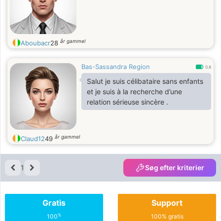
år gammel
Aboubacr
28
Bas-Sassandra Region
0.8
Salut je suis célibataire sans enfants
et je suis à la recherche d’une
relation sérieuse sincère .
år gammel
Claud12
49
1
Søg efter kriterier
Gratis
Support
%
100
100% gratis