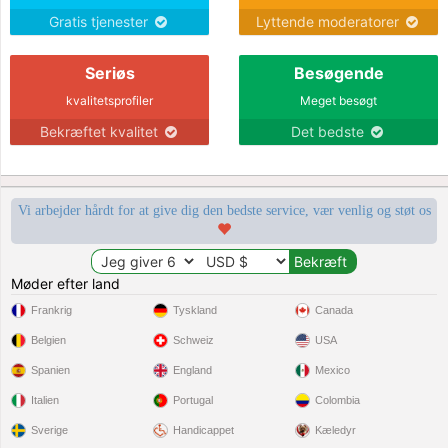
Gratis tjenester
Lyttende moderatorer
Seriøs
Besøgende
kvalitetsprofiler
Meget besøgt
Bekræftet kvalitet
Det bedste
Vi arbejder hårdt for at give dig den bedste service, vær venlig og støt os
Møder efter land
Frankrig
Tyskland
Canada
Belgien
Schweiz
USA
Spanien
England
Mexico
Italien
Portugal
Colombia
Sverige
Handicappet
Kæledyr