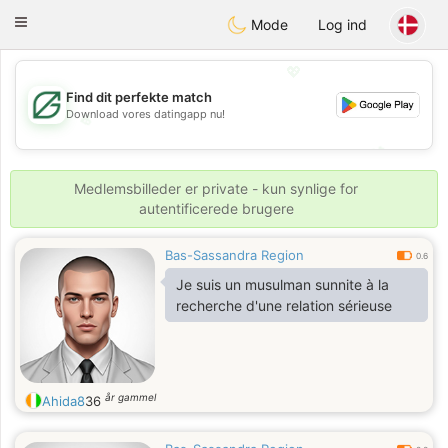
Gulf
Dating
Toggle
Mode
Log ind
navigation
💖
Find dit perfekte match
Download vores datingapp nu!
💖
💕
💕
Medlemsbilleder er private - kun synlige for
autentificerede brugere
Bas-Sassandra Region
0.6
Je suis un musulman sunnite à la
recherche d'une relation sérieuse
år gammel
Ahida8
36