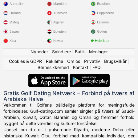
Australien
Marokko
Brasilien
Holland
Tunesien
Filippinerne
Østrig
Algeriet
Libanon
Japan
Egypten
Golfen
Kina
Kuwait
Hele listen
Nyheder
|
Svindlere
|
Butik
|
Meninger
Cookies & GDPR
|
Reklame
|
Om os
|
Privatliv
|
Brugsvilkår
|
Børnesikkerhed
|
Kontakt
|
FAQ
Gratis Golf Dating Netværk – Forbind på tværs af
Arabiske Halvø
Velkommen til Golfens pålidelige platform for meningsfulde
forbindelser. Gulf-dating.com samler singler på tværs af Saudi-
Arabien, Kuwait, Qatar, Bahrain og Oman og fremmer forhold
bygget på delte værdier og kulturel forståelse.
Uanset om du er i pulserende Riyadh, moderne Doha eller
historiske Kuwait City, forbind med kompatible individer, der