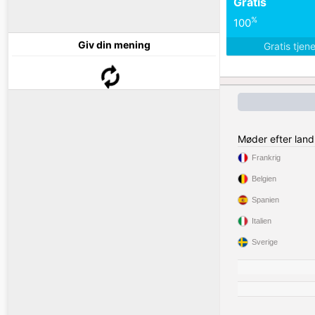
Gratis
%
100
Giv din mening
Gratis tjen
Møder efter land
Frankrig
Belgien
Spanien
Italien
Sverige