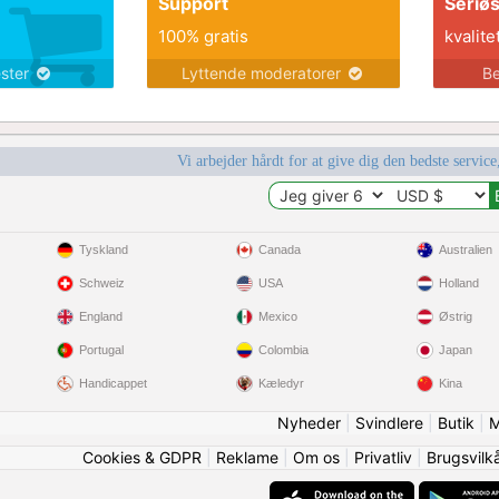
Support
Seriø
100% gratis
kvalite
ester
Lyttende moderatorer
Be
Vi arbejder hårdt for at give dig den bedste service
Tyskland
Canada
Australien
Schweiz
USA
Holland
England
Mexico
Østrig
Portugal
Colombia
Japan
Handicappet
Kæledyr
Kina
Nyheder
|
Svindlere
|
Butik
|
M
Cookies & GDPR
|
Reklame
|
Om os
|
Privatliv
|
Brugsvilk