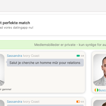
it perfekte match
💖
d vores datingapp nu!
💕
Medlemsbilleder er private - kun synlige for a
Sassandra
Ivory Coast
0.9
Salut je cherche un homme mûr pour relations
år gammel
Busc
Sassandra
Ivory Coast
0.5