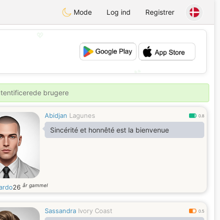
Mode
Log ind
Registrer
💖
💕
utentificerede brugere
Abidjan
Lagunes
0.8
Sincérité et honnêté est la bienvenue
år gammel
ardo
26
Sassandra
Ivory Coast
0.5