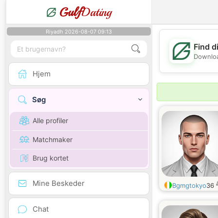
Gulf
Dating
Riyadh 2026-08-07 09:13
Find d
Downloa
Hjem
Søg
Alle profiler
Matchmaker
Brug kortet
Mine Beskeder
Bgmgtokyo
36
Chat