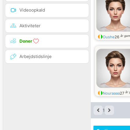
Videoopkald
Aktiviteter
år ga
Oushe
26
Doner
Arbejdstidslinje
år
Nouraaaa
27
1