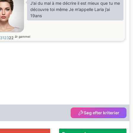
J’ai du mal à me décrire il est mieux que tu me
découvre toi même Je m’appelle Laria j’ai
19ans
år gammel
23123
22
Søg efter kriterier