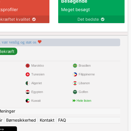
s
Besøgende
tsprofiler
Meget besøgt
kræftet kvalitet
Det bedste
, vær venlig og støt os
Marokko
Brasilien
Tunesien
Filippinerne
Algeriet
Libanon
Egypten
Golfen
Kuwait
Hele listen
eninger
år
|
Børnesikkerhed
|
Kontakt
|
FAQ