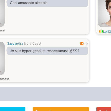
Cool amusante aimable
mmel
Lol1
Sassandra
Ivory Coast
0.5
Je suis hyper gentil et respectueuse ✌????
 gammel