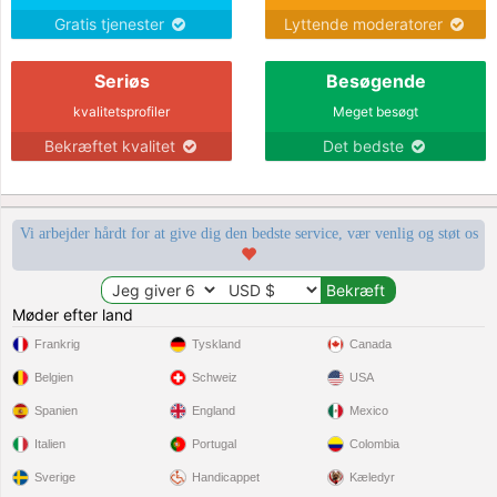
Gratis tjenester
Lyttende moderatorer
Seriøs
Besøgende
kvalitetsprofiler
Meget besøgt
Bekræftet kvalitet
Det bedste
Vi arbejder hårdt for at give dig den bedste service, vær venlig og støt os
Møder efter land
Frankrig
Tyskland
Canada
Belgien
Schweiz
USA
Spanien
England
Mexico
Italien
Portugal
Colombia
Sverige
Handicappet
Kæledyr