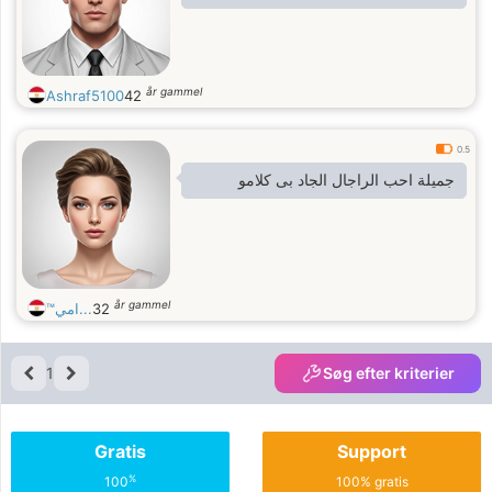
år gammel
Ashraf5100
42
0.5
جميلة احب الراجال الجاد بى كلامو
år gammel
™امي...
32
1
Søg efter kriterier
Gratis
Support
%
100
100% gratis