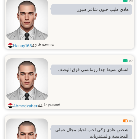
0.8
هادي طيب حنون شاعر صبور
år gammel
Hanay168
42
0.7
انسان بسيط جدا رومانسى فوق الوصف
år gammel
Ahmedzaher
44
0.5
شخص عادى زكى احب لحياة مجال عملى
المحاسبة والمشتريات