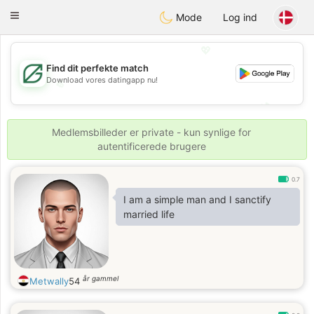
Gulf
Dating
Toggle
Mode
Log ind
navigation
💖
Find dit perfekte match
Download vores datingapp nu!
💖
💕
💕
Medlemsbilleder er private - kun synlige for
autentificerede brugere
0.7
I am a simple man and I sanctify
married life
år gammel
Metwally
54