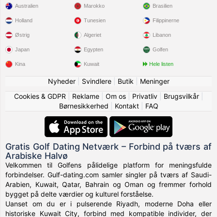
Australien
Marokko
Brasilien
Holland
Tunesien
Filippinerne
Østrig
Algeriet
Libanon
Japan
Egypten
Golfen
Kina
Kuwait
Hele listen
Nyheder
|
Svindlere
|
Butik
|
Meninger
Cookies & GDPR
|
Reklame
|
Om os
|
Privatliv
|
Brugsvilkår
|
Børnesikkerhed
|
Kontakt
|
FAQ
Gratis Golf Dating Netværk – Forbind på tværs af
Arabiske Halvø
Velkommen til Golfens pålidelige platform for meningsfulde
forbindelser. Gulf-dating.com samler singler på tværs af Saudi-
Arabien, Kuwait, Qatar, Bahrain og Oman og fremmer forhold
bygget på delte værdier og kulturel forståelse.
Uanset om du er i pulserende Riyadh, moderne Doha eller
historiske Kuwait City, forbind med kompatible individer, der