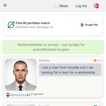
Gulf
Dating
Toggle
Mode
Log ind
navigation
💖
Find dit perfekte match
💖
Download vores datingapp nu!
💕
💕
Medlemsbilleder er private - kun synlige for
autentificerede brugere
Ismailia
0.5
I am a man from Ismailia and I am
looking for a man for a relationship
år gammel
Memebosy
44