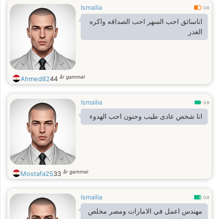
Ismailia
0.6
اناسائق احب السهر احب الصداقه واكره
الغدر
år gammel
Ahmed82
44
Ismailia
0.9
انا شخص عادى طيب وحنون احب الهدوء
år gammel
Mostafa25
33
Ismailia
0.8
مهندس اعمل في الامارات ومصر مخلص