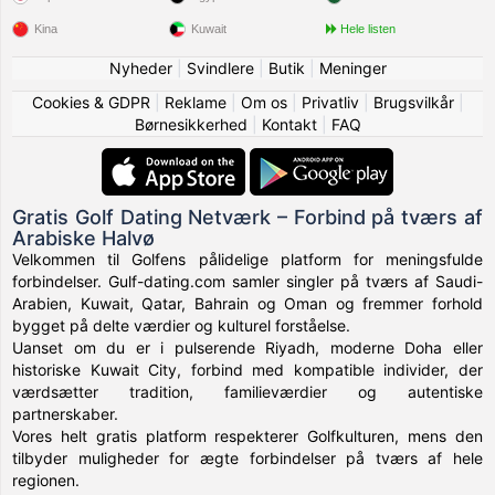
Kina
Kuwait
Hele listen
Nyheder
|
Svindlere
|
Butik
|
Meninger
Cookies & GDPR
|
Reklame
|
Om os
|
Privatliv
|
Brugsvilkår
|
Børnesikkerhed
|
Kontakt
|
FAQ
Gratis Golf Dating Netværk – Forbind på tværs af
Arabiske Halvø
Velkommen til Golfens pålidelige platform for meningsfulde
forbindelser. Gulf-dating.com samler singler på tværs af Saudi-
Arabien, Kuwait, Qatar, Bahrain og Oman og fremmer forhold
bygget på delte værdier og kulturel forståelse.
Uanset om du er i pulserende Riyadh, moderne Doha eller
historiske Kuwait City, forbind med kompatible individer, der
værdsætter tradition, familieværdier og autentiske
partnerskaber.
Vores helt gratis platform respekterer Golfkulturen, mens den
tilbyder muligheder for ægte forbindelser på tværs af hele
regionen.