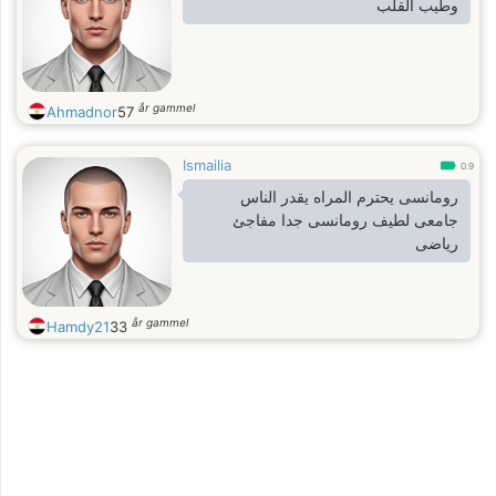
وطيب القلب
år gammel
Ahmadnor
57
Ismailia
0.9
رومانسى يحترم المراه يقدر الناس
جامعى لطيف رومانسى جدا مفاجئ
رياضى
år gammel
Hamdy21
33