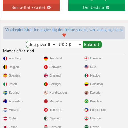
Bekræftet kvalitet
Det bedste
Vi arbejder hårdt for at give dig den bedste service, vær venlig og støt os
Møder efter land
Frankrig
Tyskland
Canada
Belgien
Schweiz
USA
Spanien
England
Mexico
Italien
Portugal
Colombia
Sverige
Handicappet
Kæledyr
Australien
Marokko
Brasilien
Holland
Tunesien
Filippinerne
Østrig
Algeriet
Libanon
Japan
Egypten
Golfen