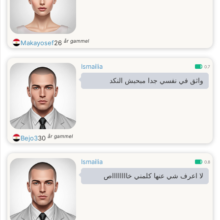
år gammel
Makayosef
26
Ismailia
0.7
واثق في نفسي جدا مبحبش النكد
år gammel
Bejo3
30
Ismailia
0.8
لا اعرف شي عنها كلمني خااااااااص