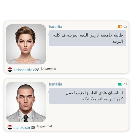
Ismailia
0.5
طالبه جامعيه ادرس اللغه العربيه ف كليه
التربيه
år gammel
Hebaahafez
28
Ismailia
0.8
انا انسان هادى الطباع اعزب اعمل
كمهندس صيانه ميكانيكه
år gammel
Islamkhair
38