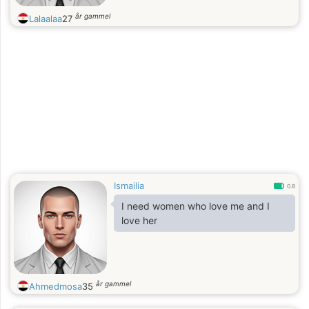
år gammel
Lalaalaa
27
Ismailia
0.8
I need women who love me and I
love her
år gammel
Ahmedmosa
35