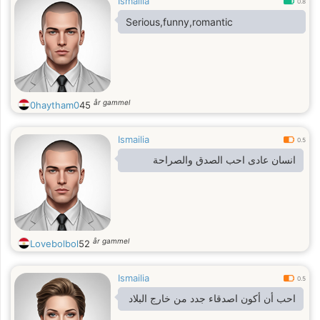
Ismailia
0.8
Serious,funny,romantic
år gammel
0haytham0
45
Ismailia
0.5
انسان عادى احب الصدق والصراحة
år gammel
Lovebolbol
52
Ismailia
0.5
احب أن أكون اصدقاء جدد من خارج البلاد