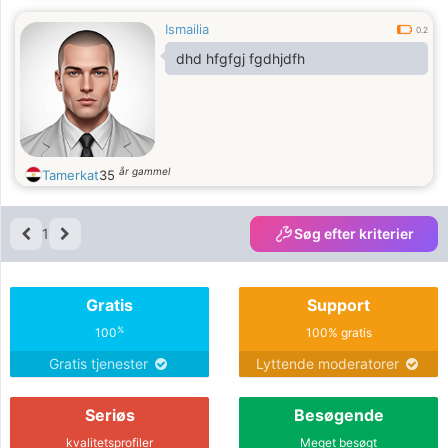
Ismailia
0.2
dhd hfgfgj fgdhjdfh
år gammel
Tamerkat
35
1
Søg efter kriterier
Gratis
Support
%
100
100% gratis
Gratis tjenester
Lyttende moderatorer
Seriøs
Besøgende
kvalitetsprofiler
Meget besøgt