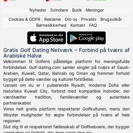
Nyheder
|
Svindlere
|
Butik
|
Meninger
Cookies & GDPR
|
Reklame
|
Om os
|
Privatliv
|
Brugsvilkår
|
Børnesikkerhed
|
Kontakt
|
FAQ
Gratis Golf Dating Netværk – Forbind på tværs af
Arabiske Halvø
Velkommen til Golfens pålidelige platform for meningsfulde
forbindelser. Gulf-dating.com samler singler på tværs af Saudi-
Arabien, Kuwait, Qatar, Bahrain og Oman og fremmer forhold
bygget på delte værdier og kulturel forståelse.
Uanset om du er i pulserende Riyadh, moderne Doha eller
historiske Kuwait City, forbind med kompatible individer, der
værdsætter tradition, familieværdier og autentiske
partnerskaber.
Vores helt gratis platform respekterer Golfkulturen, mens den
tilbyder muligheder for ægte forbindelser på tværs af hele
regionen.
Slut dig til et respekteret fællesskab af Golfbeboere, der bygger
venskaber og forhold, der ærer vores rige arv.