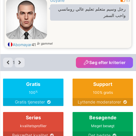
Guyane
0.3
رجل وسيم متعلم تعليم عالي رومانسي
واحب السفر
år gammel
Abomayar
41
1
Søg efter kriterier
Gratis
Support
%
100
100% gratis
Gratis tjenester
Lyttende moderatorer
Seriøs
Besøgende
kvalitetsprofiler
Meget besøgt
Bekræftet kvalitet
Det bedste