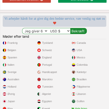
Vi arbejder hårdt for at give dig den bedste service, vær venlig og støt os
Møder efter land
Frankrig
Tyskland
Canada
Belgien
Schweiz
USA
Spanien
England
Mexico
Italien
Portugal
Colombia
Sverige
Handicappet
Kæledyr
Australien
Marokko
Brasilien
Holland
Tunesien
Filippinerne
Østrig
Algeriet
Libanon
Japan
Egypten
Golfen
Kina
Kuwait
Hele listen