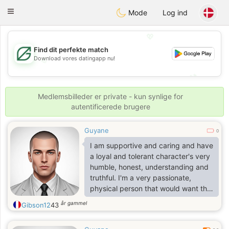
Gulf
Dating
Toggle
Mode
Log ind
navigation
💖
Find dit perfekte match
Download vores datingapp nu!
💖
💕
💕
Medlemsbilleder er private - kun synlige for
autentificerede brugere
Guyane
0
I am supportive and caring and have
a loyal and tolerant character's very
humble, honest, understanding and
truthful. I'm a very passionate,
physical person that would want the
same in a mate, deeply romantic,
år gammel
Gibson12
43
optimistic, hopeful, wise, & smart.