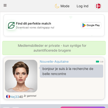
Gulf
Dating
Toggle
Mode
Log ind
navigation
💖
Find dit perfekte match
Download vores datingapp nu!
💖
💕
💕
Medlemsbilleder er private - kun synlige for
autentificerede brugere
Nouvelle-Aquitaine
0.9
bonjour je suis à la recherche de
belle rencontre
år gammel
Nej33
40