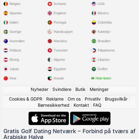
Belgien
Schweiz
USA
Spanien
England
Mexico
Italien
Portugal
Colombia
Sverige
Handicappet
Kæledyr
Australien
Marokko
Brasilien
Holland
Tunesien
Filippinerne
Østrig
Algeriet
Libanon
Japan
Egypten
Golfen
Kina
Kuwait
Hele listen
Nyheder
|
Svindlere
|
Butik
|
Meninger
Cookies & GDPR
|
Reklame
|
Om os
|
Privatliv
|
Brugsvilkår
|
Børnesikkerhed
|
Kontakt
|
FAQ
Gratis Golf Dating Netværk – Forbind på tværs af
Arabiske Halvø