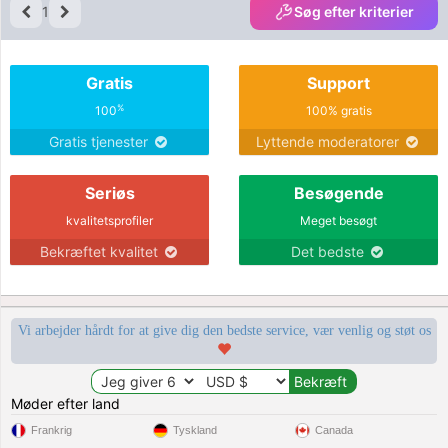
1
Søg efter kriterier
Gratis
Support
%
100
100% gratis
Gratis tjenester
Lyttende moderatorer
Seriøs
Besøgende
kvalitetsprofiler
Meget besøgt
Bekræftet kvalitet
Det bedste
Vi arbejder hårdt for at give dig den bedste service, vær venlig og støt os
Møder efter land
Frankrig
Tyskland
Canada