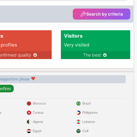
Search by criteria
us
Visitors
 profiles
Very visited
nfirmed quality
The best
 supportive please
Morocco
Brazil
s
Tunisia
Philippines
Algeria
Lebanon
Egypt
Gulf