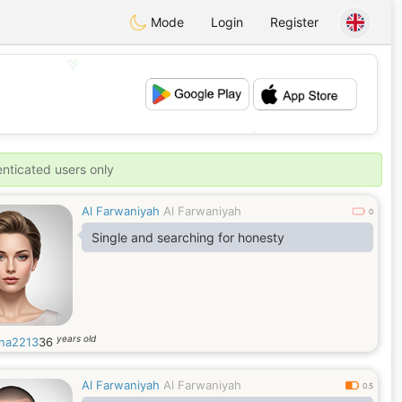
Mode
Login
Register
💖
💕
enticated users only
Al Farwaniyah
Al Farwaniyah
0
Single and searching for honesty
years old
na2213
36
Al Farwaniyah
Al Farwaniyah
0.5