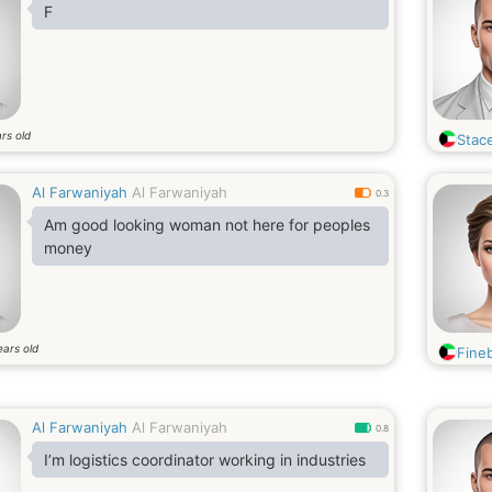
F
rs old
Stac
Al Farwaniyah
Al Farwaniyah
0.3
Am good looking woman not here for peoples
money
ears old
Fine
Al Farwaniyah
Al Farwaniyah
0.8
I’m logistics coordinator working in industries