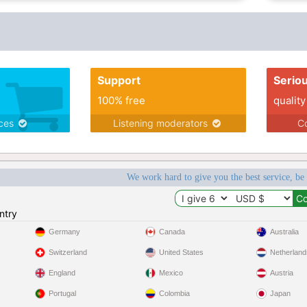
Support
Serio
100% free
quality
ices
Listening moderators
Co
We work hard to give you the best service, be
ntry
Germany
Canada
Australia
Switzerland
United States
Netherland
England
Mexico
Austria
Portugal
Colombia
Japan