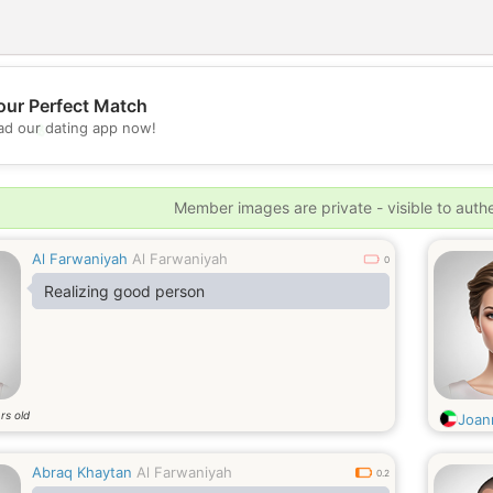
our Perfect Match
💖
d our dating app now!
💕
Member images are private - visible to auth
Al Farwaniyah
Al Farwaniyah
0
Realizing good person
rs old
Joan
Abraq Khaytan
Al Farwaniyah
0.2