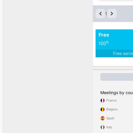
1
Free
%
100
Free serv
Meetings by cou
France
Belgium
Spain
Italy