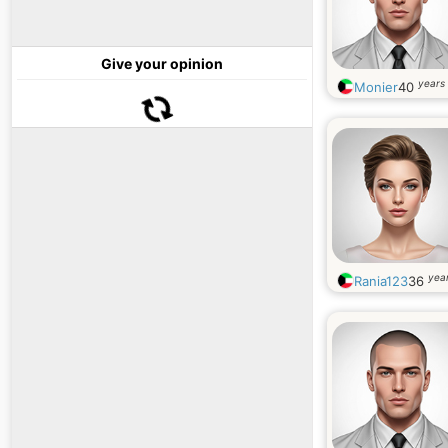
Give your opinion
years 
Monier
40
year
Rania123
36