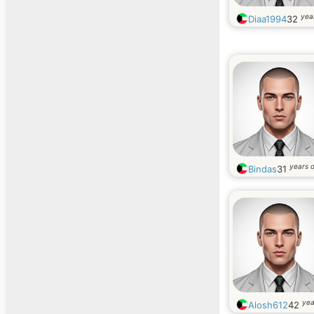
yea
Diaa1994
32
years o
Bindas
31
yea
Alosh612
42