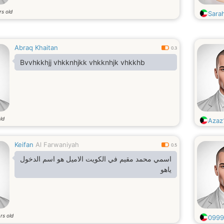
rs old
Sara
Abraq Khaitan
0.3
Bvvhkkhjj vhkknhjkk vhkknhjk vhkkhb
ld
Azaz
Keifan
Al Farwaniyah
0.5
اسمي محمد مقيم في الكويت الاميل هو اسم الدخول
ياهو
rs old
0999