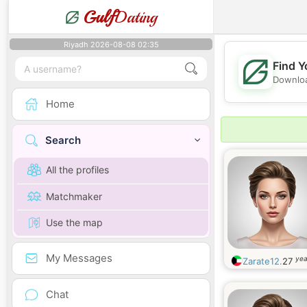
Gulf
Dating
Riyadh 2026-08-08 02:35
Find Y
Downloa
Home
Search
All the profiles
Matchmaker
Use the map
My Messages
yea
Zarate12.
27
Chat