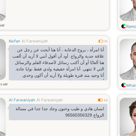
old
Ram
Keifan
Al Farwaniyah
0.1
أنا امرأة ، بروح الدعابة ، أنا هنا أبحث عن رجل عن
علاقة جدية والزواج. أود أن أقول أنني لا أريد أن ألعب
هنا ألعابًا أو أن أكتب رسائل لأصدقاء القلم والرسائل
التي لا تنتهي. أنا امرأة حقيقية ولدي فقط نوايا جادة.
أنا وحيد منذ فترة طويلة ولا أريد أن أكون وحدي.
أبحث عن المحبة والصدق رجل مخلص وموثوق بها
s old
Mha
عن علاقة جدية ودائمة تؤدي إلى الزواج الذي أريد أن
أقضي بقية حياتي بسعادة معا وجعل أسرة سعيدة. أنا
Al Farwaniyah
Al Farwaniyah
سوف أحبك دائما. أصدقائي يقولون إنني طموح ، نوع
0.3
، مفتوح ، محترم ، صادق ، رعاية ، ذكي ، عاطفي
انسان هادي و طيب وحنون وجاد جدا جدا في مسالة
وذكاء المرأة.
الزواج 96560356329