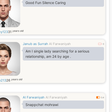
Good Fun Silence Caring
years old
ey123
31
Janub as Surrah
Al Farwaniyah
0
Am I single lady searching for a serious
relationship, am 24 by age .
years old
b213
26
Al Farwaniyah
Al Farwaniyah
0.4
Snappchat mohrawi