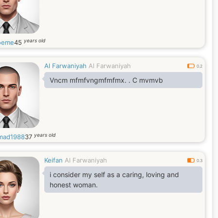
years old
oeme
45
Al Farwaniyah
Al Farwaniyah
0.2
Vncm mfmfvngmfmfmx. . C mvmvb
years old
mad1988
37
Keifan
Al Farwaniyah
0.3
i consider my self as a caring, loving and
honest woman.