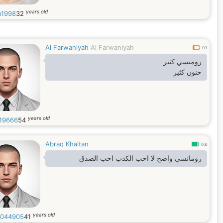
years old
h1998
32
Al Farwaniyah
Al Farwaniyah
0.1
رومنسي كثير
حنون كثير
years old
19666
54
Abraq Khaitan
0.8
رومانسي واضح لا احب الكذب احب الصدق
years old
044905
41