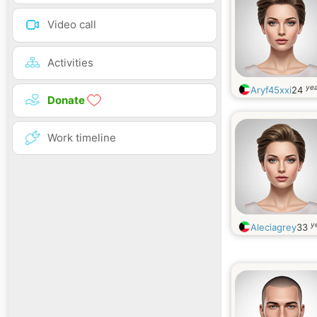
Video call
Activities
yea
Aryf45xxi
24
Donate
Work timeline
y
Aleciagrey
33