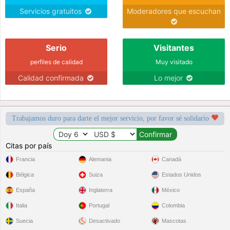
Servicios gratuitos
Moderadores que escuchan
Serio
Visitantes
perfiles de calidad
Muy visitado
Calidad confirmada
Lo mejor
Trabajamos duro para darte el mejor servicio, por favor sé solidario
Citas por país
Francia
Alemania
Canadá
Bélgica
Suiza
Estados Unidos
España
Inglaterra
México
Italia
Portugal
Colombia
Suecia
Desactivado
Mascotas