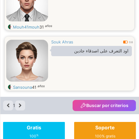
años
Mouh41mouh
31
Souk Ahras
0.6
اود التعرف على اصدقاء جادين
años
Sansouna
41
1
Buscar por criterios
Gratis
Soporte
%
100
100% gratis