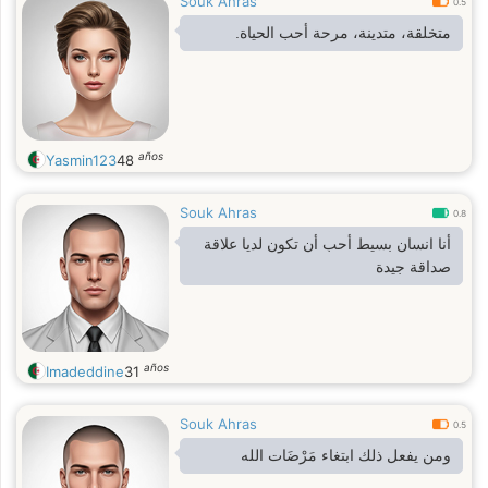
Souk Ahras
0.5
متخلقة، متدينة، مرحة أحب الحياة.
años
Yasmin123
48
Souk Ahras
0.8
أنا انسان بسيط أحب أن تكون لديا علاقة
صداقة جيدة
años
Imadeddine
31
Souk Ahras
0.5
ومن يفعل ذلك ابتغاء مَرْضَات الله