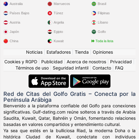
Australia
Marruecos
Brasil
Países Bajos
Túnez
Filipinas
Austria
Argelia
Líbano
Japón
Egipto
Golfo
China
Kuwait
Toda la lista
Noticias
|
Estafadores
|
Tienda
|
Opiniones
Cookies y RGPD
|
Publicidad
|
Acerca de nosotros
|
Privacidad
|
Términos de uso
|
Seguridad infantil
|
Contacto
|
FAQ
Red de Citas del Golfo Gratis – Conecta por la
Península Arábiga
Bienvenido a la plataforma confiable del Golfo para conexiones
significativas. Gulf-dating.com reúne solteros a través de Arabia
Saudita, Kuwait, Qatar, Bahréin y Omán, fomentando relaciones
basadas en valores compartidos y entendimiento cultural.
Ya sea que estés en la bulliciosa Riad, la moderna Doha o la
histórica Ciudad de Kuwait, conéctate con individuos