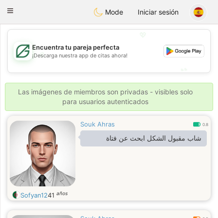
Gulf
Dating
Toggle
Mode
Iniciar sesión
navigation
💖
Encuentra tu pareja perfecta
💖
¡Descarga nuestra app de citas ahora!
💕
💕
Las imágenes de miembros son privadas - visibles solo
para usuarios autenticados
Souk Ahras
0.8
شاب مقبول الشكل ابحث عن فتاة
años
Sofyan12
41