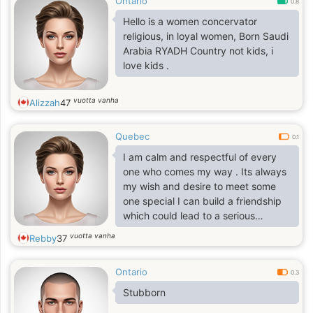
Ontario
0.8
Hello is a women concervator
religious, in loyal women, Born Saudi
Arabia RYADH Country not kids, i
love kids .
vuotta vanha
Alizzah
47
Quebec
0.1
I am calm and respectful of every
one who comes my way . Its always
my wish and desire to meet some
one special I can build a friendship
which could lead to a serious
relationship. I am in my thirties and
vuotta vanha
Rebby
37
would be pleased enjoy my life here
with joy when I come across that
Ontario
special man.
0.3
Stubborn