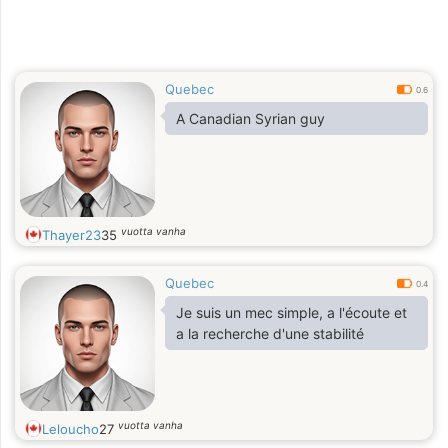
Quebec
0.6
A Canadian Syrian guy
vuotta vanha
Thayer23
35
Quebec
0.4
Je suis un mec simple, a l'écoute et
a la recherche d'une stabilité
vuotta vanha
Leloucho
27