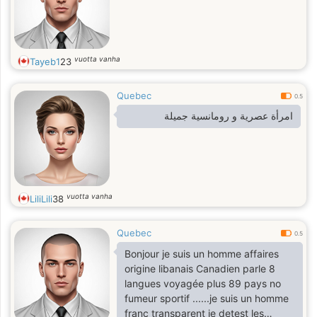
vuotta vanha
Tayeb1
23
Quebec
0.5
امرأة عصرية و رومانسية جميلة
vuotta vanha
LiliLili
38
Quebec
0.5
Bonjour je suis un homme affaires
origine libanais Canadien parle 8
langues voyagée plus 89 pays no
fumeur sportif ......je suis un homme
franc transparent je detest les