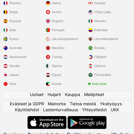
Ranska
Saksa
Kanada
Belgia
Sveitsi
Yhdysvallat
Espanja
Englanti
Meksiko
Italia
Portugali
Kolumbia
Ruotsi
Liikuntarajoitteinen
Lemmikkieläimet
Australia
Marokko
Brasilia
Alankomaat
Tunisia
Filippiinit
Itävalta
Algeria
Libanon
Japani
Egypti
Persianlahti
Kiina
Kuwait
Koko lista
Uutiset
|
Huijarit
|
Kauppa
|
Mielipiteet
Evästeet ja GDPR
|
Mainonta
|
Tietoa meistä
|
Yksityisyys
|
Käyttöehdot
|
Lastenturvallisuus
|
Yhteystiedot
|
UKK