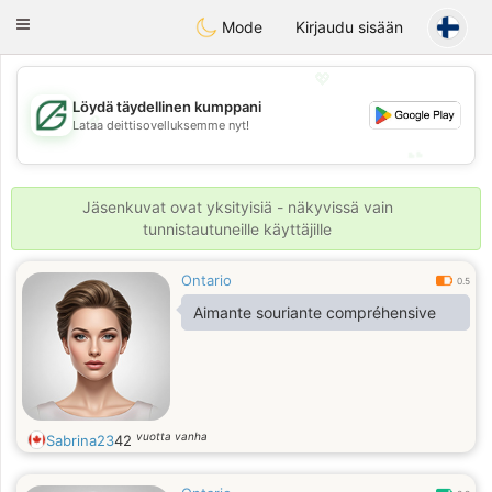
Gulf
Dating
Toggle
Mode
Kirjaudu sisään
navigation
💖
Löydä täydellinen kumppani
💖
Lataa deittisovelluksemme nyt!
💕
💕
Jäsenkuvat ovat yksityisiä - näkyvissä vain
tunnistautuneille käyttäjille
Ontario
0.5
Aimante souriante compréhensive
vuotta vanha
Sabrina23
42