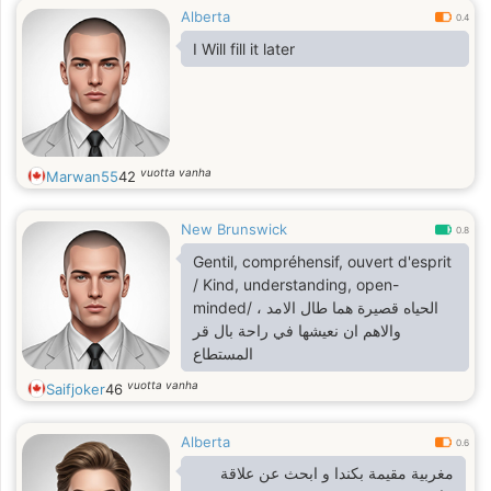
Alberta
0.4
I Will fill it later
vuotta vanha
Marwan55
42
New Brunswick
0.8
Gentil, compréhensif, ouvert d'esprit
/ Kind, understanding, open-
minded/ الحياه قصيرة هما طال الامد ،
والاهم ان نعيشها في راحة بال قر
المستطاع
vuotta vanha
Saifjoker
46
Alberta
0.6
مغربية مقيمة بكندا و ابحث عن علاقة