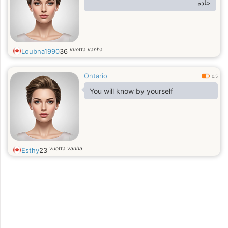
جادة
vuotta vanha
Loubna1990
36
Ontario
0.5
You will know by yourself
vuotta vanha
Esthy
23