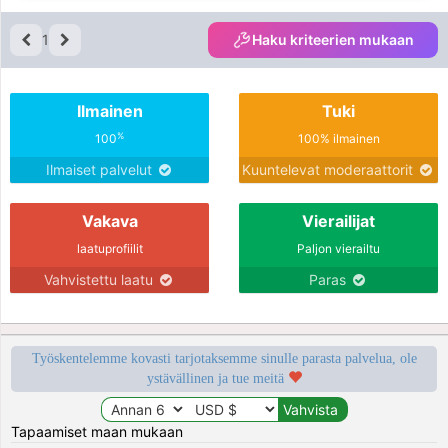
1
Haku kriteerien mukaan
Ilmainen
Tuki
%
100
100% ilmainen
Ilmaiset palvelut
Kuuntelevat moderaattorit
Vakava
Vierailijat
laatuprofiilit
Paljon vierailtu
Vahvistettu laatu
Paras
Työskentelemme kovasti tarjotaksemme sinulle parasta palvelua, ole
ystävällinen ja tue meitä
Tapaamiset maan mukaan