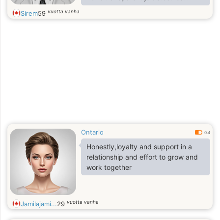
mensonges et les menteurs merci
vuotta vanha
Sirem
59
Ontario
0.4
Honestly,loyalty and support in a
relationship and effort to grow and
work together
vuotta vanha
Jamilajami...
29