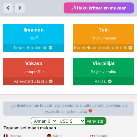
1
Haku kriteerien mukaan
Ilmainen
Tuki
%
100
100% ilmainen
Ilmaiset palvelut
Kuuntelevat moderaattorit
Vakava
Vierailijat
laatuprofiilit
Paljon vierailtu
Vahvistettu laatu
Paras
Työskentelemme kovasti tarjotaksemme sinulle parasta palvelua, ole
ystävällinen ja tue meitä
Tapaamiset maan mukaan
Ranska
Saksa
Kanada