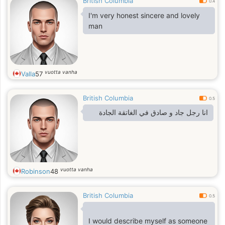
British Columbia
0.4
I'm very honest sincere and lovely
man
vuotta vanha
Valla
57
British Columbia
0.5
انا رجل جاد و صادق في الغاتقة الجادة
vuotta vanha
Robinson
48
British Columbia
0.5
I would describe myself as someone