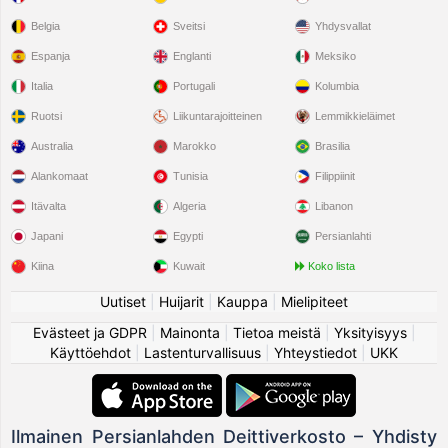
Belgia
Sveitsi
Yhdysvallat
Espanja
Englanti
Meksiko
Italia
Portugali
Kolumbia
Ruotsi
Liikuntarajoitteinen
Lemmikkieläimet
Australia
Marokko
Brasilia
Alankomaat
Tunisia
Filippiinit
Itävalta
Algeria
Libanon
Japani
Egypti
Persianlahti
Kiina
Kuwait
Koko lista
Uutiset
|
Huijarit
|
Kauppa
|
Mielipiteet
Evästeet ja GDPR
|
Mainonta
|
Tietoa meistä
|
Yksityisyys
|
Käyttöehdot
|
Lastenturvallisuus
|
Yhteystiedot
|
UKK
Ilmainen Persianlahden Deittiverkosto – Yhdisty