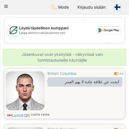
Gulf
Dating
Toggle
Mode
Kirjaudu sisään
navigation
💖
Löydä täydellinen kumppani
💖
Lataa deittisovelluksemme nyt!
💕
💕
Jäsenkuvat ovat yksityisiä - näkyvissä vain
tunnistautuneille käyttäjille
British Columbia
0.6
ابحث عن علاقة جادة لا يهم العمر
vuotta vanha
Leith83
21