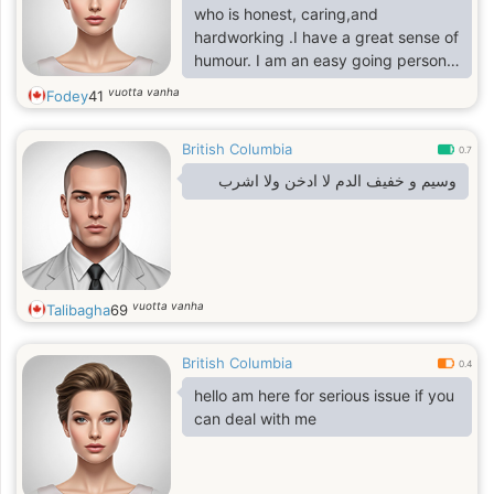
who is honest, caring,and
hardworking .I have a great sense of
humour. I am an easy going person
& don’t get easily disturbed by
vuotta vanha
Fodey
41
down’s in my life. I am a spiritual
person I also enjoy travelling,
British Columbia
watching movies, going out for
0.7
dinner .
وسيم و خفيف الدم لا ادخن ولا اشرب
vuotta vanha
Talibagha
69
British Columbia
0.4
hello am here for serious issue if you
can deal with me