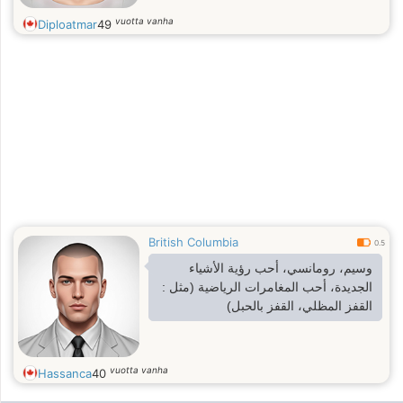
vuotta vanha
Diploatmar
49
British Columbia
0.5
وسيم، رومانسي، أحب رؤية الأشياء
الجديدة، أحب المغامرات الرياضية (مثل :
القفز المظلي، القفز بالحبل)
vuotta vanha
Hassanca
40