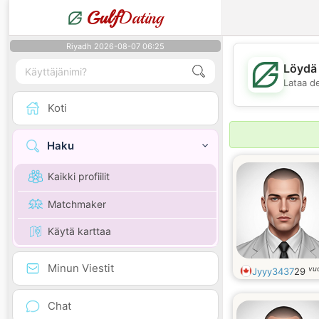
Gulf
Dating
Riyadh 2026-08-07 06:25
Löydä 
Lataa d
Koti
Haku
Kaikki profiilit
Matchmaker
Käytä karttaa
Minun Viestit
vu
Jyyy3437
29
Chat