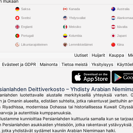
n mukaan
Saksa
Kanada
Australia
Sveitsi
Yhdysvallat
Alankomaa
Englanti
Meksiko
Itävalta
Portugali
Kolumbia
Japani
Liikuntarajoitteinen
Lemmikkieläimet
Kiina
Uutiset
|
Huijarit
|
Kauppa
|
Mi
Evästeet ja GDPR
|
Mainonta
|
Tietoa meistä
|
Yksityisyys
|
Käyttöe
sianlahden Deittiverkosto – Yhdisty Arabian Niemima
anlahden luotettavalle alustalle merkitykselliä yhteyksiä varten.
n ja Omanin alueelta, edistäen suhteita, jotka rakentuvat jaettuihin a
a Riyadhissa, modernissa Dohassa tai historiallisessa Kuwait Cityss
earvoja ja autenttisia kumppanuuksia.
alustamme kunnioittaa Persianlahden kulttuuria samalla kun se tarjoaa
un Persianlahden asukkaiden yhteisöön, jotka rakentavat ystävyyksiä j
 jotka yhdistävät sydämet kauniin Arabian Niemimaan halki.