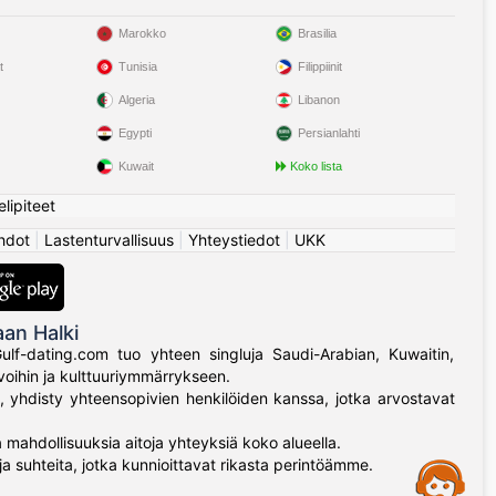
Marokko
Brasilia
t
Tunisia
Filippiinit
Algeria
Libanon
Egypti
Persianlahti
Kuwait
Koko lista
elipiteet
hdot
|
Lastenturvallisuus
|
Yhteystiedot
|
UKK
an Halki
 Gulf-dating.com tuo yhteen singluja Saudi-Arabian, Kuwaitin,
rvoihin ja kulttuuriymmärrykseen.
ä, yhdisty yhteensopivien henkilöiden kanssa, jotka arvostavat
 mahdollisuuksia aitoja yhteyksiä koko alueella.
a suhteita, jotka kunnioittavat rikasta perintöämme.
Assistance