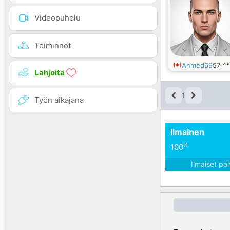
Videopuhelu
Toiminnot
vu
Ahmed69
57
Lahjoita
1
Työn aikajana
Ilmainen
%
100
Ilmaiset pa