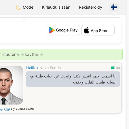
Mode
Kirjaudu sisään
Rekisteröidy
💖
💕
stautuneille käyttäjille
Halifax
Nova Scotia
0.8
انا اسمي احمد اعيش بكندا وابحث عن حيات طيبة مع
انسانه طيبت القلب وحنونه
vuotta vanha
ed666
57