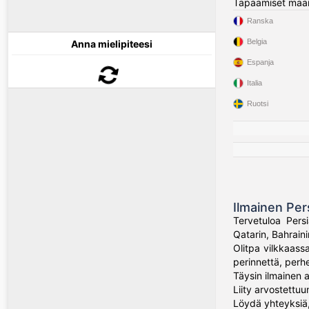
Tapaamiset maa
Ranska
Belgia
Anna mielipiteesi
Espanja
Italia
Ruotsi
Ilmainen Per
Tervetuloa Persi
Qatarin, Bahraini
Olitpa vilkkaass
perinnettä, perh
Täysin ilmainen 
Liity arvostettu
Löydä yhteyksiä,