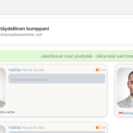
täydellinen kumppani
eittisovelluksemme nyt!
💖
💕
Jäsenkuvat ovat yksityisiä - näkyvissä vain tunni
Halifax
Nova Scotia
0.3
..............................
otta vanha
Ahm
Halifax
Nova Scotia
0.6