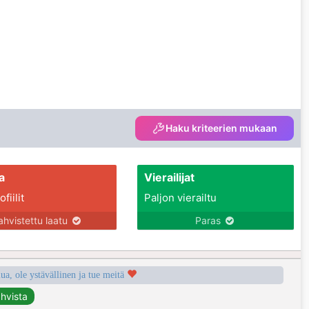
Haku kriteerien mukaan
a
Vierailijat
fiilit
Paljon vierailtu
ahvistettu laatu
Paras
a, ole ystävällinen ja tue meitä