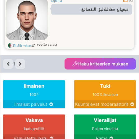
Djelfa
0.2
فبعهاتع فغلالىلالبؤا التفغتافغ
vuotta vanha
Rafikmiko
41
1
Haku kriteerien mukaan
Ilmainen
Tuki
%
100
100% ilmainen
Ilmaiset palvelut
Kuuntelevat moderaattorit
Vakava
Vierailijat
laatuprofiilit
Paljon vierailtu
Vahvistettu laatu
Paras