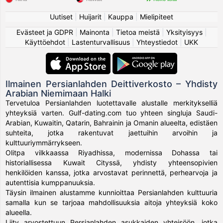
Uutiset
|
Huijarit
|
Kauppa
|
Mielipiteet
Evästeet ja GDPR
|
Mainonta
|
Tietoa meistä
|
Yksityisyys
|
Käyttöehdot
|
Lastenturvallisuus
|
Yhteystiedot
|
UKK
Ilmainen Persianlahden Deittiverkosto – Yhdisty
Arabian Niemimaan Halki
Tervetuloa Persianlahden luotettavalle alustalle merkitykselliä
yhteyksiä varten. Gulf-dating.com tuo yhteen singluja Saudi-
Arabian, Kuwaitin, Qatarin, Bahrainin ja Omanin alueelta, edistäen
suhteita, jotka rakentuvat jaettuihin arvoihin ja
kulttuuriymmärrykseen.
Olitpa vilkkaassa Riyadhissa, modernissa Dohassa tai
historiallisessa Kuwait Cityssä, yhdisty yhteensopivien
henkilöiden kanssa, jotka arvostavat perinnettä, perhearvoja ja
autenttisia kumppanuuksia.
Täysin ilmainen alustamme kunnioittaa Persianlahden kulttuuria
samalla kun se tarjoaa mahdollisuuksia aitoja yhteyksiä koko
alueella.
Liity arvostettuun Persianlahden asukkaiden yhteisöön, jotka