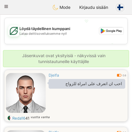
Gulf
Dating
Toggle
Mode
Kirjaudu sisään
navigation
💖
Löydä täydellinen kumppani
Lataa deittisovelluksemme nyt!
💖
💕
💕
Jäsenkuvat ovat yksityisiä - näkyvissä vain
tunnistautuneille käyttäjille
Djelfa
0.6
احب ان اتعرف على امراة للزواج
vuotta vanha
Reda16
41