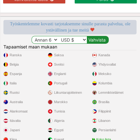
Työskentelemme kovasti tarjotaksemme sinulle parasta palvelua, ole
ystävällinen ja tue meitä
Tapaamiset maan mukaan
Ranska
Saksa
Kanada
Belgia
Sveitsi
Yhdysvallat
Espanja
Englanti
Meksiko
Italia
Portugali
Kolumbia
Ruotsi
Liikuntarajoitteinen
Lemmikkieläimet
Australia
Marokko
Brasilia
Alankomaat
Tunisia
Filippiinit
Itävalta
Algeria
Libanon
Japani
Egypti
Persianlahti
Kiina
Kuwait
Koko lista