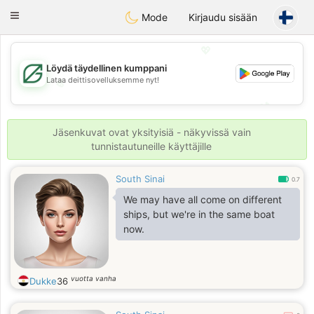
Gulf
Dating
Toggle
Mode
Kirjaudu sisään
navigation
💖
Löydä täydellinen kumppani
Lataa deittisovelluksemme nyt!
💖
💕
💕
Jäsenkuvat ovat yksityisiä - näkyvissä vain
tunnistautuneille käyttäjille
South Sinai
0.7
We may have all come on different
ships, but we're in the same boat
now.
vuotta vanha
Dukke
36