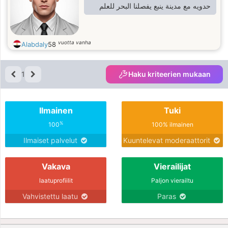
حدويه مع مدينة ينبع يفصلنا البحر للعلم
vuotta vanha
Alabdaly
58
1
Haku kriteerien mukaan
Ilmainen
Tuki
%
100
100% ilmainen
Ilmaiset palvelut
Kuuntelevat moderaattorit
Vakava
Vierailijat
laatuprofiilit
Paljon vierailtu
Vahvistettu laatu
Paras