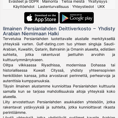
Evästeet ja GDPR
|
Mainonta
|
Tietoa meistä
|
Yksityisyys
|
Käyttöehdot
|
Lastenturvallisuus
|
Yhteystiedot
|
UKK
Ilmainen Persianlahden Deittiverkosto – Yhdisty
Arabian Niemimaan Halki
Tervetuloa Persianlahden luotettavalle alustalle merkitykselliä
yhteyksiä varten. Gulf-dating.com tuo yhteen singluja Saudi-
Arabian, Kuwaitin, Qatarin, Bahrainin ja Omanin alueelta, edistäen
suhteita, jotka rakentuvat jaettuihin arvoihin ja
kulttuuriymmärrykseen.
Olitpa vilkkaassa Riyadhissa, modernissa Dohassa tai
historiallisessa Kuwait Cityssä, yhdisty yhteensopivien
henkilöiden kanssa, jotka arvostavat perinnettä, perhearvoja ja
autenttisia kumppanuuksia.
Täysin ilmainen alustamme kunnioittaa Persianlahden kulttuuria
samalla kun se tarjoaa mahdollisuuksia aitoja yhteyksiä koko
alueella.
Liity arvostettuun Persianlahden asukkaiden yhteisöön, jotka
rakentavat ystävyyksiä ja suhteita, jotka kunnioittavat rikasta
perintöämme.
Löydä yhteyksiä, jotka yhdistävät sydämet kauniin Arabian