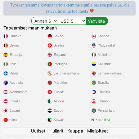
Työskentelemme kovasti tarjotaksemme sinulle parasta palvelua, ole
ystävällinen ja tue meitä
Tapaamiset maan mukaan
Ranska
Saksa
Kanada
Belgia
Sveitsi
Yhdysvallat
Espanja
Englanti
Meksiko
Italia
Portugali
Kolumbia
Ruotsi
Liikuntarajoitteinen
Lemmikkieläimet
Australia
Marokko
Brasilia
Alankomaat
Tunisia
Filippiinit
Itävalta
Algeria
Libanon
Japani
Egypti
Persianlahti
Kiina
Kuwait
Koko lista
Uutiset
|
Huijarit
|
Kauppa
|
Mielipiteet