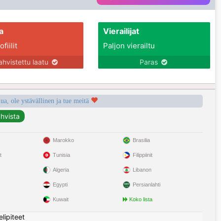
a
Vierailijat
fiilit
Paljon vierailtu
ahvistettu laatu
Paras
a, ole ystävällinen ja tue meitä
Marokko
Brasilia
t
Tunisia
Filippiinit
Algeria
Libanon
Egypti
Persianlahti
Kuwait
Koko lista
elipiteet