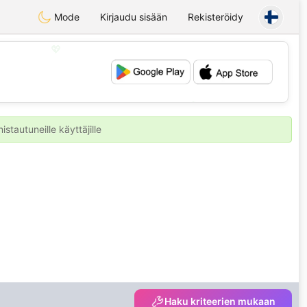
Mode
Kirjaudu sisään
Rekisteröidy
💖
💕
stautuneille käyttäjille
Haku kriteerien mukaan