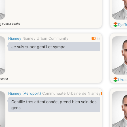
vuotta vanha
6
Djaf
Niamey
Niamey Urban Community
0.3
Je suis super gentil et sympa
 vanha
Urus
Niamey (Aeroport)
Communauté Urbaine de Niamey
0.5
Gentille très attentionnée, prend bien soin des
gens