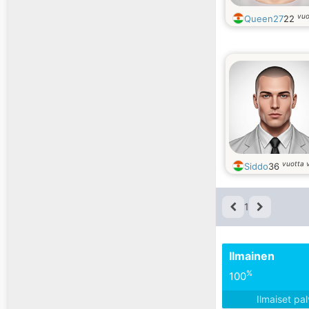
vuo
Queen27
22
vuotta 
Siddo
36
1
Ilmainen
%
100
Ilmaiset pa