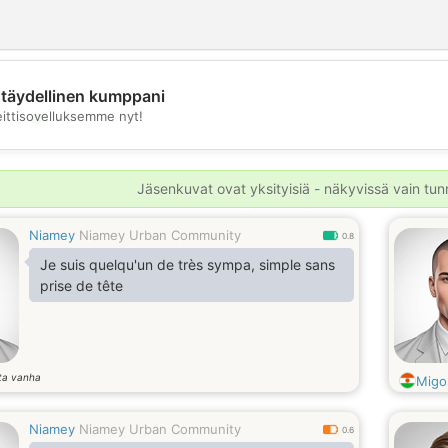
täydellinen kumppani
💖
eittisovelluksemme nyt!
💕
Jäsenkuvat ovat yksityisiä - näkyvissä vain tunni
Niamey
Niamey Urban Community
0.8
Je suis quelqu'un de très sympa, simple sans
prise de tête
ta vanha
Migo
Niamey
Niamey Urban Community
0.6