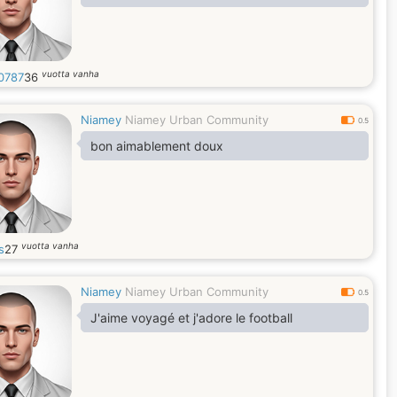
vuotta vanha
f0787
36
Niamey
Niamey Urban Community
0.5
bon aimablement doux
vuotta vanha
s
27
Niamey
Niamey Urban Community
0.5
J'aime voyagé et j'adore le football