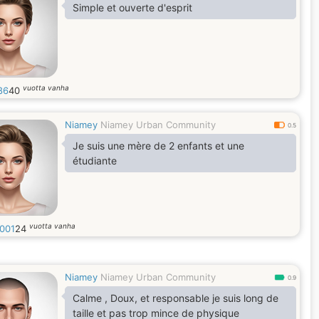
Simple et ouverte d'esprit
vuotta vanha
86
40
Niamey
Niamey Urban Community
0.5
Je suis une mère de 2 enfants et une
étudiante
vuotta vanha
2001
24
Niamey
Niamey Urban Community
0.9
Calme , Doux, et responsable je suis long de
taille et pas trop mince de physique