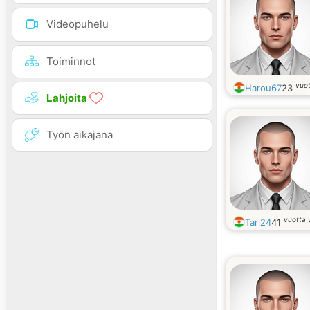
Videopuhelu
Toiminnot
vuo
Harou67
23
Lahjoita
Työn aikajana
vuotta 
Tari24
41