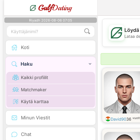
Gulf
Dating
Riyadh 2026-08-06 07:05
Löydä 
Lataa d
Koti
Haku
Kaikki profiilit
Matchmaker
Käytä karttaa
Minun Viestit
vuot
David90
36
Chat