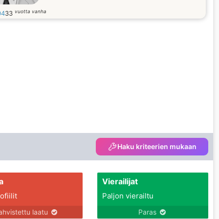
vuotta vanha
04
33
Haku kriteerien mukaan
a
Vierailijat
fiilit
Paljon vierailtu
ahvistettu laatu
Paras