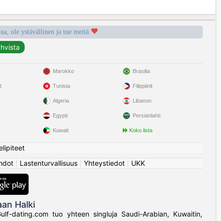
a, ole ystävällinen ja tue meitä
Marokko
Brasilia
t
Tunisia
Filippiinit
Algeria
Libanon
Egypti
Persianlahti
Kuwait
Koko lista
elipiteet
hdot
|
Lastenturvallisuus
|
Yhteystiedot
|
UKK
an Halki
 Gulf-dating.com tuo yhteen singluja Saudi-Arabian, Kuwaitin,