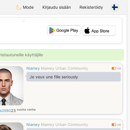
Mode
Kirjaudu sisään
Rekisteröidy
💖
💕
stautuneille käyttäjille
Niamey
Niamey Urban Community
0.6
Je veux une fille seriously
vuotta vanha
s0980
23
Niamey
Niamey Urban Community
0.6