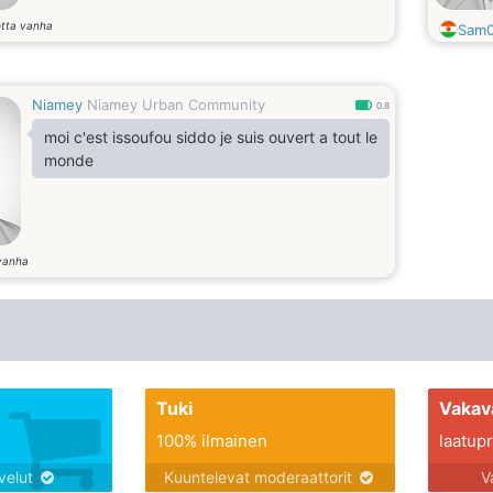
tta vanha
Sam
Niamey
Niamey Urban Community
0.8
moi c'est issoufou siddo je suis ouvert a tout le
monde
vanha
Tuki
Vakav
100% ilmainen
laatupro
lvelut
Kuuntelevat moderaattorit
V