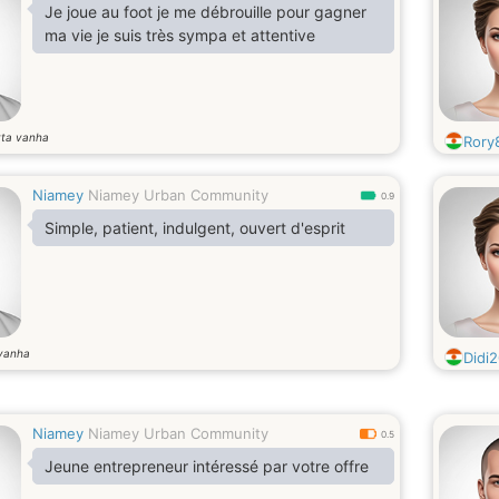
Je joue au foot je me débrouille pour gagner
ma vie je suis très sympa et attentive
tta vanha
Rory
Niamey
Niamey Urban Community
0.9
Simple, patient, indulgent, ouvert d'esprit
vanha
Didi
Niamey
Niamey Urban Community
0.5
Jeune entrepreneur intéressé par votre offre