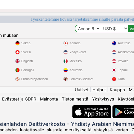
Työskentelemme kovasti tarjotaksemme sinulle parasta palvelu
n mukaan
Saksa
Kanada
Australia
Sveitsi
Yhdysvallat
Alankomaa
Englanti
Meksiko
Itävalta
Portugali
Kolumbia
Japani
Liikuntarajoitteinen
Lemmikkieläimet
Kiina
Uutiset
|
Huijarit
|
Kauppa
|
Mi
Evästeet ja GDPR
|
Mainonta
|
Tietoa meistä
|
Yksityisyys
|
Käyttöe
sianlahden Deittiverkosto – Yhdisty Arabian Niemima
anlahden luotettavalle alustalle merkitykselliä yhteyksiä varten.