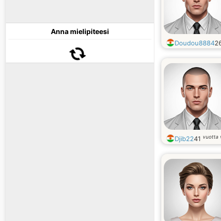
Anna mielipiteesi
Doudou8884
2
vuotta
Djib22
41