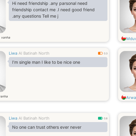
Hi need friendship .any parsonal need
friendship contact me .I need good friend
.any questions Tell me j
a vanha
Mdu
Liwa
Al Batinah North
0.3
I’m single man I like to be nice one
vanha
Arwa
Liwa
Al Batinah North
0.8
No one can trust others ever never