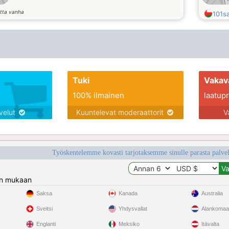
tta vanha
101s
Tuki
Vakav
100% ilmainen
laatupro
lvelut
Kuuntelevat moderaattorit
V
Työskentelemme kovasti tarjotaksemme sinulle parasta palvelu
n mukaan
Saksa
Kanada
Australia
Sveitsi
Yhdysvallat
Alankomaa
Englanti
Meksiko
Itävalta