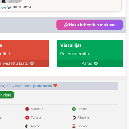
vuotta vanha
aher
38
Haku kriteerien mukaan
a
Vierailijat
fiilit
Paljon vierailtu
ahvistettu laatu
Paras
a, ole ystävällinen ja tue meitä
Marokko
Brasilia
t
Tunisia
Filippiinit
Algeria
Libanon