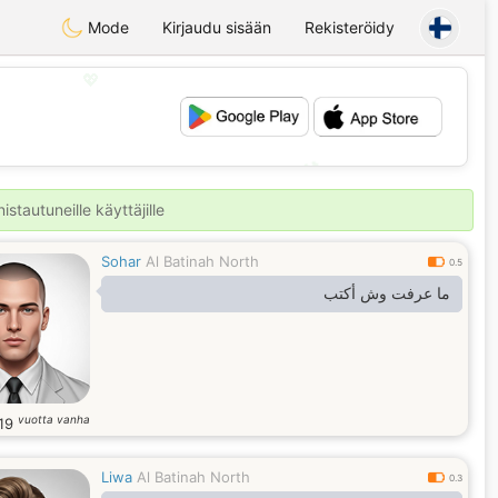
Mode
Kirjaudu sisään
Rekisteröidy
💖
💕
stautuneille käyttäjille
Sohar
Al Batinah North
0.5
ما عرفت وش أكتب
vuotta vanha
19
Liwa
Al Batinah North
0.3