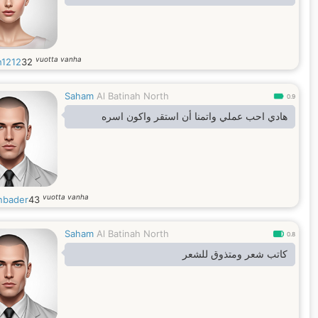
vuotta vanha
h1212
32
Saham
Al Batinah North
0.9
هادي احب عملي واتمنا أن استقر واكون اسره
vuotta vanha
bader
43
Saham
Al Batinah North
0.8
كاتب شعر ومتذوق للشعر