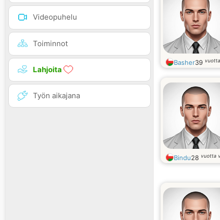
Videopuhelu
Toiminnot
vuott
Basher
39
Lahjoita
Työn aikajana
vuotta 
Bindu
28