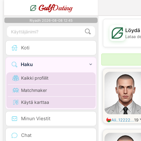
Gulf
Dating
Riyadh 2026-08-08 12:45
Löydä 
Lataa d
Koti
Haku
Kaikki profiilit
Matchmaker
Käytä karttaa
Minun Viestit
Ali..12222...
19
Chat