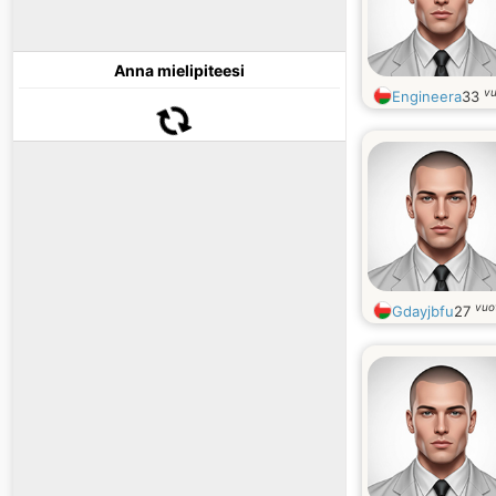
Anna mielipiteesi
vu
Engineera
33
vuo
Gdayjbfu
27