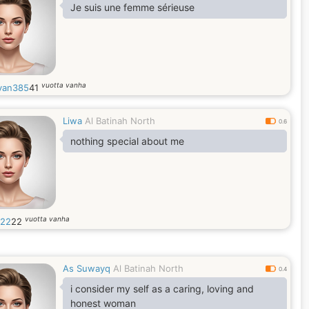
Je suis une femme sérieuse
vuotta vanha
van385
41
Liwa
Al Batinah North
0.6
nothing special about me
vuotta vanha
22
22
As Suwayq
Al Batinah North
0.4
i consider my self as a caring, loving and
honest woman