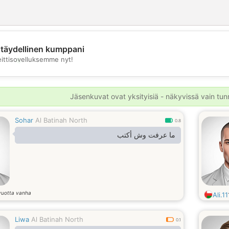
täydellinen kumppani
💖
eittisovelluksemme nyt!
💕
Jäsenkuvat ovat yksityisiä - näkyvissä vain tunni
Sohar
Al Batinah North
0.8
ما عرفت وش أكتب
vuotta vanha
Ali.11
Liwa
Al Batinah North
0.1