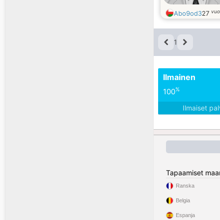
vuo
Abo9od3
27
1
Ilmainen
%
100
Ilmaiset pa
Tapaamiset maa
Ranska
Belgia
Espanja