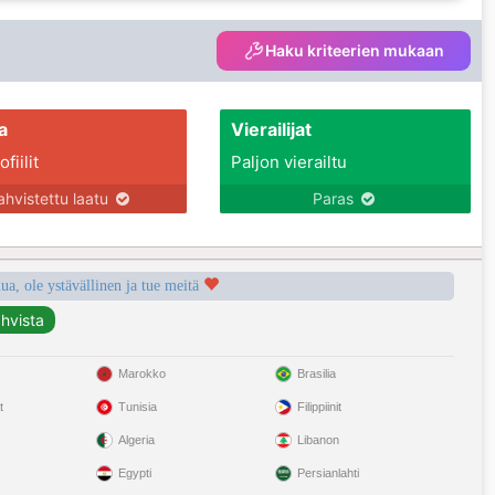
Haku kriteerien mukaan
a
Vierailijat
fiilit
Paljon vierailtu
ahvistettu laatu
Paras
a, ole ystävällinen ja tue meitä
Marokko
Brasilia
t
Tunisia
Filippiinit
Algeria
Libanon
Egypti
Persianlahti