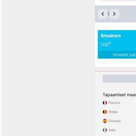
1
Ilmainen
%
100
Ilmaiset pa
Tapaamiset maa
Ranska
Belgia
Espanja
Italia