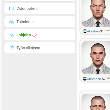
Videopuhelu
Toiminnot
vuot
Abrahen
31
Lahjoita
Työn aikajana
vu
Ansmosle
57