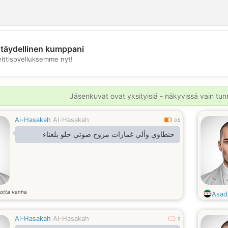
täydellinen kumppani
💖
eittisovelluksemme nyt!
💕
Jäsenkuvat ovat yksityisiä - näkyvissä vain tunni
Al-Hasakah
Al-Hasakah
0.5
حنطاوي وألي غمازات مزوح صوتي حلو بلغناء
otta vanha
Asad
Al-Hasakah
Al-Hasakah
0