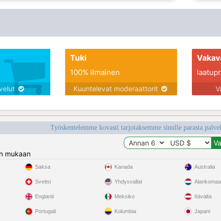
Tuki
Vakav
100% ilmainen
laatupro
lvelut
Kuuntelevat moderaattorit
V
Työskentelemme kovasti tarjotaksemme sinulle parasta palvelu
n mukaan
Saksa
Kanada
Australia
Sveitsi
Yhdysvallat
Alankomaa
Englanti
Meksiko
Itävalta
Portugali
Kolumbia
Japani