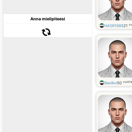
Anna mielipiteesi
vu
NASR1988
21
vuott
Basilko
50