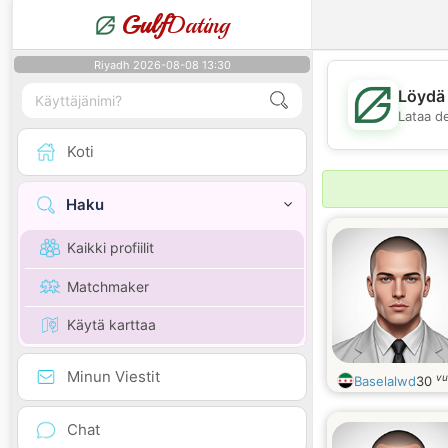
Gulf
Dating
Riyadh 2026-08-08 13:30
Löydä 
Lataa d
Koti
Haku
Kaikki profiilit
Matchmaker
Käytä karttaa
Minun Viestit
vu
Baselalwd
30
Chat