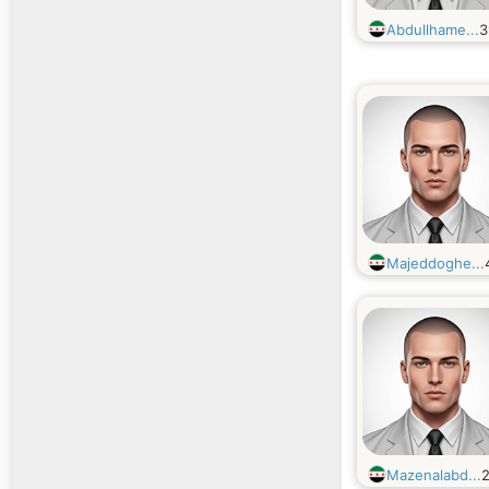
Abdullhame...
Majeddoghe...
Mazenalabd...