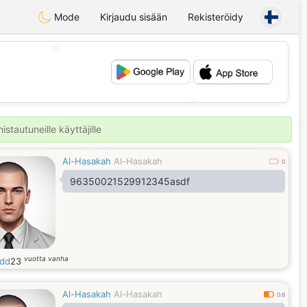
Mode
Kirjaudu sisään
Rekisteröidy
💖
💕
stautuneille käyttäjille
Al-Hasakah
Al-Hasakah
0
96350021529912345asdf
vuotta vanha
dd
23
Al-Hasakah
Al-Hasakah
0.6