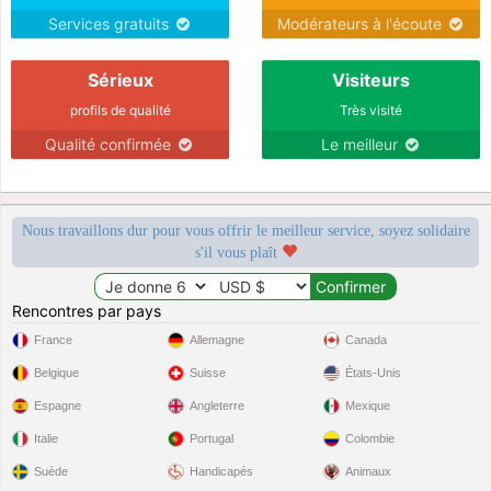
Services gratuits
Modérateurs à l'écoute
Sérieux
Visiteurs
profils de qualité
Très visité
Qualité confirmée
Le meilleur
Nous travaillons dur pour vous offrir le meilleur service, soyez solidaire
s'il vous plaît
Rencontres par pays
France
Allemagne
Canada
Belgique
Suisse
États-Unis
Espagne
Angleterre
Mexique
Italie
Portugal
Colombie
Suède
Handicapés
Animaux