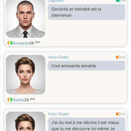
Lagunes
0.8
Sincérité et honnêté est la
bienvenue
ans
Buscardo
26
Ivory Coast
0.5
Cool amusante aimable
ans
Oushe
26
Ivory Coast
0.5
J’ai du mal à me décrire il est mieux
que tu me découvre toi même Je