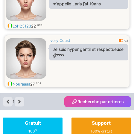
m’appelle Laria j’ai 19ans
ans
Lol123123
22
Ivory Coast
0.5
Je suis hyper gentil et respectueuse
✌????
ans
Nouraaaa
27
1
Recherche par critères
Gratuit
Support
%
100
100% gratuit