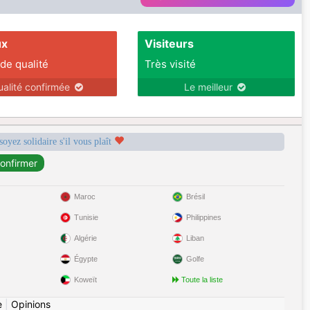
ux
Visiteurs
 de qualité
Très visité
ualité confirmée
Le meilleur
soyez solidaire s'il vous plaît
Maroc
Brésil
Tunisie
Philippines
Algérie
Liban
Égypte
Golfe
Koweït
Toute la liste
e
|
Opinions