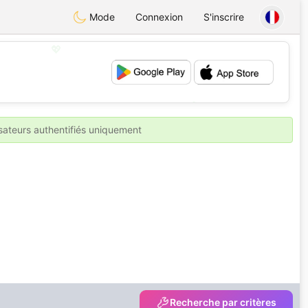
Mode
Connexion
S'inscrire
💖
💕
isateurs authentifiés uniquement
Recherche par critères