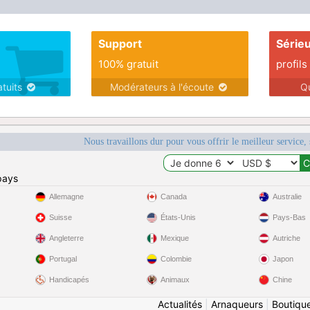
Support
Série
100% gratuit
profils
atuits
Modérateurs à l'écoute
Q
Nous travaillons dur pour vous offrir le meilleur service, 
pays
Allemagne
Canada
Australie
Suisse
États-Unis
Pays-Bas
Angleterre
Mexique
Autriche
Portugal
Colombie
Japon
Handicapés
Animaux
Chine
Actualités
|
Arnaqueurs
|
Boutiqu