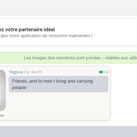
z votre partenaire idéal
rgez notre application de rencontre maintenant !
💖
💕
Les images des membres sont privées - visibles aux util
Yagoua
Far North
0.9
Friends ,and to mee t living and carrying
people'
ans