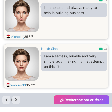
0.8
l am honest and always ready to
help in building business
ans
Michellej
35
North Sinai
0.8
I am a selfless, humble and very
simple lady, making my first attempt
on this site
ans
Walkins33
35
1
Recherche par critères