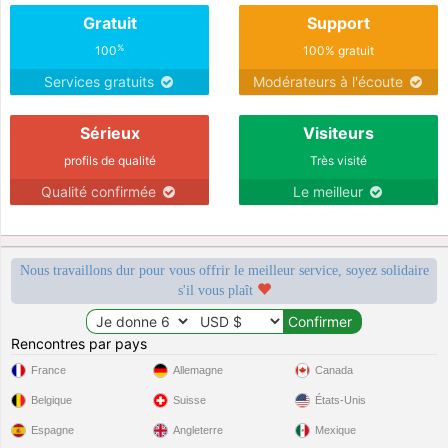
Gratuit
Support
%
100
100% gratuit
Services gratuits
Modérateurs à l'écoute
Sérieux
Visiteurs
profils de qualité
Très visité
Qualité confirmée
Le meilleur
Nous travaillons dur pour vous offrir le meilleur service, soyez solidaire
s'il vous plaît
Rencontres par pays
France
Allemagne
Canada
Belgique
Suisse
États-Unis
Espagne
Angleterre
Mexique