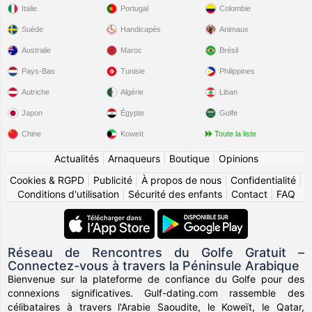
Italie
Portugal
Colombie
Suède
Handicapés
Animaux
Australie
Maroc
Brésil
Pays-Bas
Tunisie
Philippines
Autriche
Algérie
Liban
Japon
Égypte
Golfe
Chine
Koweït
Toute la liste
Actualités
|
Arnaqueurs
|
Boutique
|
Opinions
Cookies & RGPD
|
Publicité
|
À propos de nous
|
Confidentialité
|
Conditions d'utilisation
|
Sécurité des enfants
|
Contact
|
FAQ
Réseau de Rencontres du Golfe Gratuit –
Connectez-vous à travers la Péninsule Arabique
Bienvenue sur la plateforme de confiance du Golfe pour des
connexions significatives. Gulf-dating.com rassemble des
célibataires à travers l'Arabie Saoudite, le Koweït, le Qatar,