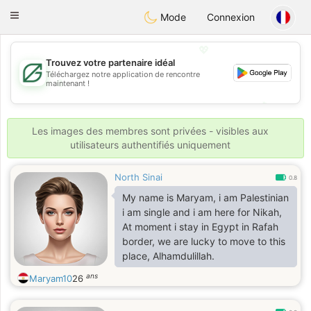
Gulf
Dating
Toggle
Mode
Connexion
navigation
💖
Trouvez votre partenaire idéal
Téléchargez notre application de rencontre
💖
maintenant !
💕
💕
Les images des membres sont privées - visibles aux
utilisateurs authentifiés uniquement
North Sinai
0.8
My name is Maryam, i am Palestinian
i am single and i am here for Nikah,
At moment i stay in Egypt in Rafah
border, we are lucky to move to this
place, Alhamdulillah.
ans
Maryam10
26