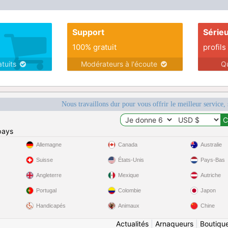
Support
Série
100% gratuit
profils
atuits
Modérateurs à l'écoute
Q
Nous travaillons dur pour vous offrir le meilleur service, 
pays
Allemagne
Canada
Australie
Suisse
États-Unis
Pays-Bas
Angleterre
Mexique
Autriche
Portugal
Colombie
Japon
Handicapés
Animaux
Chine
Actualités
|
Arnaqueurs
|
Boutiqu