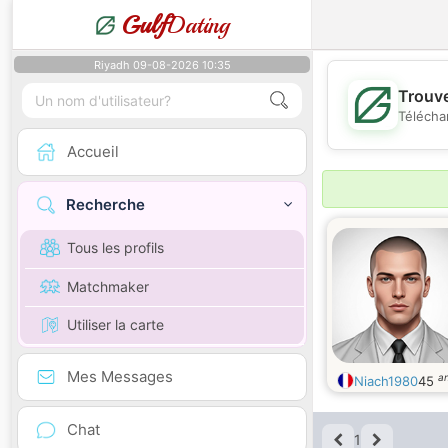
Gulf
Dating
Riyadh 09-08-2026 10:35
Trouve
Télécha
Accueil
Recherche
Tous les profils
Matchmaker
Utiliser la carte
Mes Messages
a
Niach1980
45
Chat
1