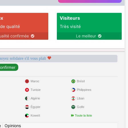
ux
Visiteurs
 de qualité
Très visité
ualité confirmée
Le meilleur
soyez solidaire s'il vous plaît
Maroc
Brésil
Tunisie
Philippines
Algérie
Liban
Égypte
Golfe
Koweït
Toute la liste
e
|
Opinions