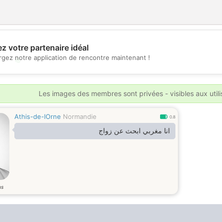
z votre partenaire idéal
rgez notre application de rencontre maintenant !
💖
💕
Les images des membres sont privées - visibles aux util
Athis-de-lOrne
Normandie
0.8
انا مغربي ابحث عن زواج
ns