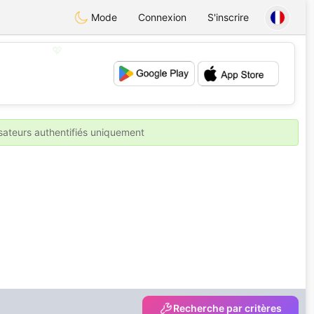
Mode
Connexion
S'inscrire
💖
💕
isateurs authentifiés uniquement
Recherche par critères