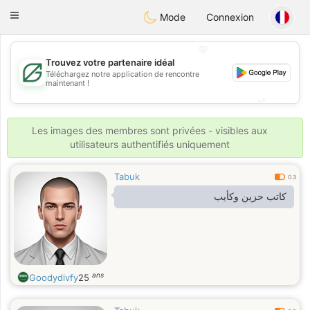
Gulf
Dating
Toggle
Mode
Connexion
navigation
💖
Trouvez votre partenaire idéal
Téléchargez notre application de rencontre
💖
maintenant !
💕
💕
Les images des membres sont privées - visibles aux
utilisateurs authentifiés uniquement
Tabuk
0.3
كاتب حزين وكأيب
ans
Goodydivfy
25