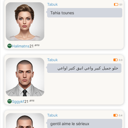
Tabuk
0.1
Tahia tounes
ans
Halimatns
21
Tabuk
0.3
حلو جميل كبير واعي انيق كتير اواعي
ans
Sggykf
21
Tabuk
0.4
gentil aime le sérieux