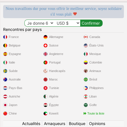
Nous travaillons dur pour vous offrir le meilleur service, soyez solidaire
s'il vous plaît
Rencontres par pays
France
Allemagne
Canada
Belgique
Suisse
États-Unis
Espagne
Angleterre
Mexique
Italie
Portugal
Colombie
Suède
Handicapés
Animaux
Australie
Maroc
Brésil
Pays-Bas
Tunisie
Philippines
Autriche
Algérie
Liban
Japon
Égypte
Golfe
Chine
Koweït
Toute la liste
Actualités
|
Arnaqueurs
|
Boutique
|
Opinions