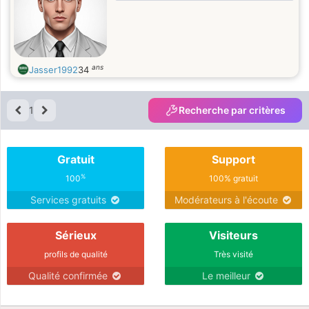
ans
Jasser1992
34
1
Recherche par critères
Gratuit
Support
%
100
100% gratuit
Services gratuits
Modérateurs à l'écoute
Sérieux
Visiteurs
profils de qualité
Très visité
Qualité confirmée
Le meilleur