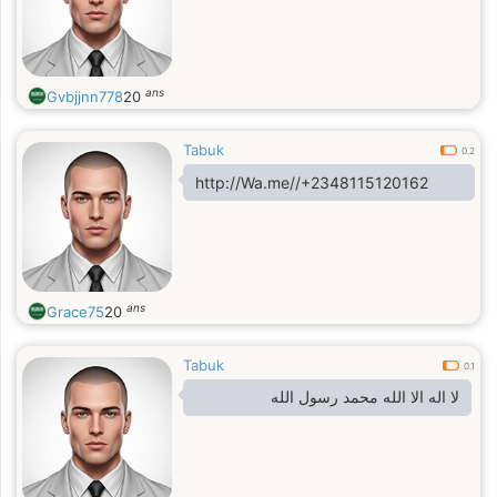
ans
Gvbjjnn778
20
Tabuk
0.2
http://Wa.me//+2348115120162
ans
Grace75
20
Tabuk
0.1
لا اله الا الله محمد رسول الله