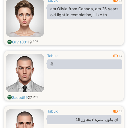
Tabuk
0.3
am Olivia from Canada, am 25 years
old light in completion, I like to
ans
Olivia001
19
Tabuk
0.2
✌️
ans
Saeed99
27
Tabuk
0.3
ان يكون عمره لايتجاوز 18