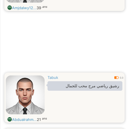
ans
Amjdalwy12...
39
Tabuk
0.3
رشيق رياضي مرح محب للجمال
ans
Abdualrahm...
21