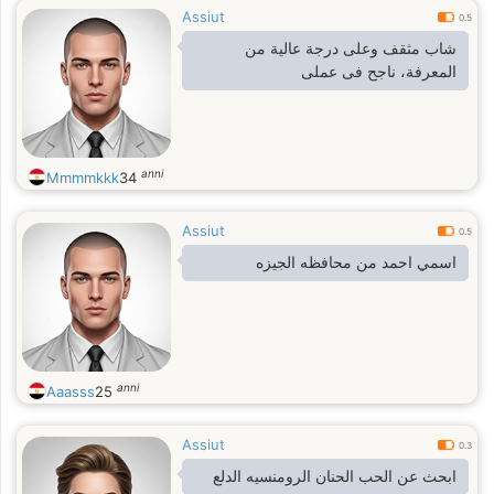
Assiut
0.5
شاب مثقف وعلى درجة عالية من
المعرفة، ناجح فى عملى
anni
Mmmmkkk
34
Assiut
0.5
اسمي احمد من محافظه الجيزه
anni
Aaasss
25
Assiut
0.3
ابحث عن الحب الحنان الرومنسيه الدلع