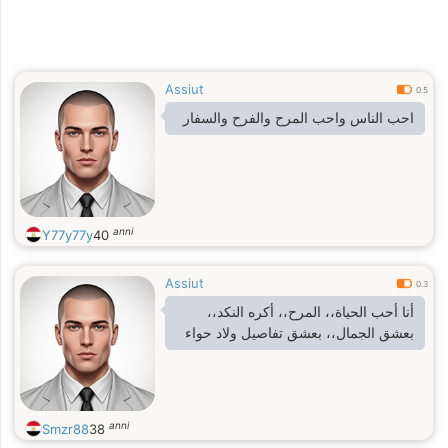
Assiut
0.5
احب الناس واحب المرح والفرح والسفار
anni
Y77y77y
40
Assiut
0.3
أنا أحب الحياة،، المرح،، أكره النكد،،
بعشق الجمال،، بعشق تفاصيل ولاد حواء
anni
Smzr88
38