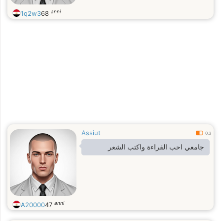
anni
1q2w3
68
Assiut
0.3
جامعي احب القراءة واكتب الشعر
anni
A20000
47