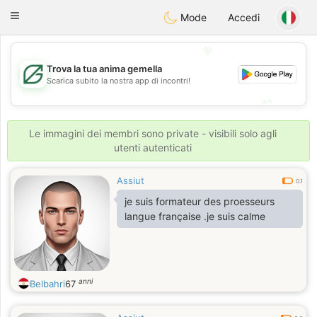
Gulf
Dating
Toggle
Mode
Accedi
navigation
💖
Trova la tua anima gemella
💖
Scarica subito la nostra app di incontri!
💕
💕
Le immagini dei membri sono private - visibili solo agli
utenti autenticati
Assiut
0.1
je suis formateur des proesseurs
langue française .je suis calme
anni
Belbahri
67