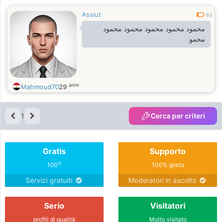
Assiut
0.2
محمود محمود محمود محمود محمود
محمو
anni
Mahmoud70
29
1
Cerca per criteri
Gratis
Supporto
%
100
100% gratis
Servizi gratuiti
Moderatori in ascolto
Serio
Visitatori
profili di qualità
Molto visitato