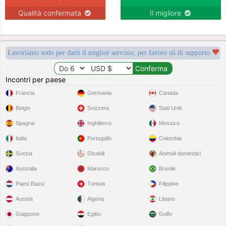
Qualità confermata
Il migliore
Lavoriamo sodo per darti il miglior servizio, per favore sii di supporto
Incontri per paese
Francia
Germania
Canada
Belgio
Svizzera
Stati Uniti
Spagna
Inghilterra
Messico
Italia
Portogallo
Colombia
Svezia
Disabili
Animali domestici
Australia
Marocco
Brasile
Paesi Bassi
Tunisia
Filippine
Austria
Algeria
Libano
Giappone
Egitto
Golfo