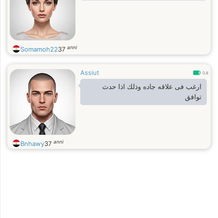
anni
Somamoh22
37
Assiut
0.8
ارغب فى علاقه جاده وذلك اذا حدث
توافق
anni
Bnhawy
37