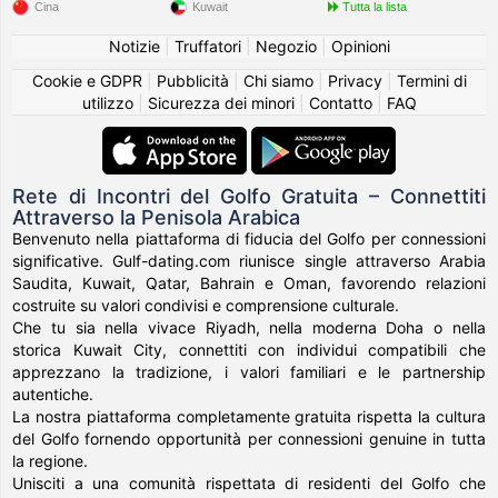
Cina
Kuwait
Tutta la lista
Notizie
|
Truffatori
|
Negozio
|
Opinioni
Cookie e GDPR
|
Pubblicità
|
Chi siamo
|
Privacy
|
Termini di
utilizzo
|
Sicurezza dei minori
|
Contatto
|
FAQ
Rete di Incontri del Golfo Gratuita – Connettiti
Attraverso la Penisola Arabica
Benvenuto nella piattaforma di fiducia del Golfo per connessioni
significative. Gulf-dating.com riunisce single attraverso Arabia
Saudita, Kuwait, Qatar, Bahrain e Oman, favorendo relazioni
costruite su valori condivisi e comprensione culturale.
Che tu sia nella vivace Riyadh, nella moderna Doha o nella
storica Kuwait City, connettiti con individui compatibili che
apprezzano la tradizione, i valori familiari e le partnership
autentiche.
La nostra piattaforma completamente gratuita rispetta la cultura
del Golfo fornendo opportunità per connessioni genuine in tutta
la regione.
Unisciti a una comunità rispettata di residenti del Golfo che