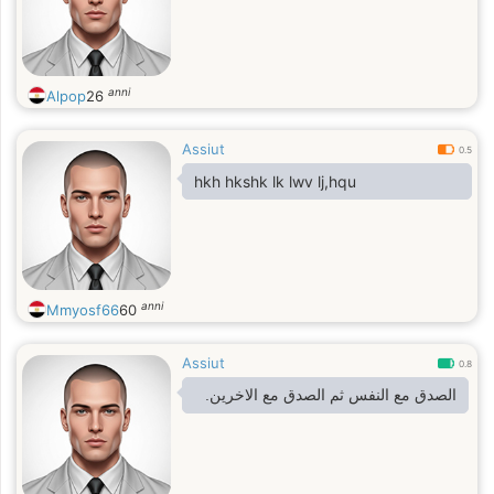
anni
Alpop
26
Assiut
0.5
hkh hkshk lk lwv lj,hqu
anni
Mmyosf66
60
Assiut
0.8
الصدق مع النفس ثم الصدق مع الاخرين.