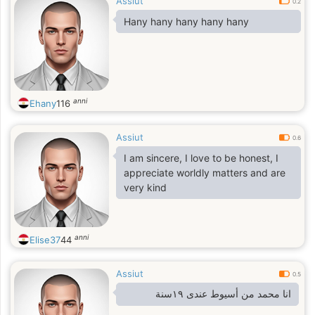
Assiut
0.2
Hany hany hany hany hany
anni
Ehany
116
Assiut
0.6
I am sincere, I love to be honest, I
appreciate worldly matters and are
very kind
anni
Elise37
44
Assiut
0.5
انا محمد من أسيوط عندى ١٩سنة