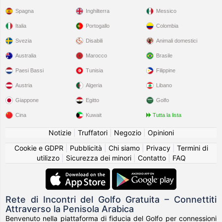
Spagna
Inghilterra
Messico
Italia
Portogallo
Colombia
Svezia
Disabili
Animali domestici
Australia
Marocco
Brasile
Paesi Bassi
Tunisia
Filippine
Austria
Algeria
Libano
Giappone
Egitto
Golfo
Cina
Kuwait
Tutta la lista
Notizie
|
Truffatori
|
Negozio
|
Opinioni
Cookie e GDPR
|
Pubblicità
|
Chi siamo
|
Privacy
|
Termini di
utilizzo
|
Sicurezza dei minori
|
Contatto
|
FAQ
Rete di Incontri del Golfo Gratuita – Connettiti
Attraverso la Penisola Arabica
Benvenuto nella piattaforma di fiducia del Golfo per connessioni