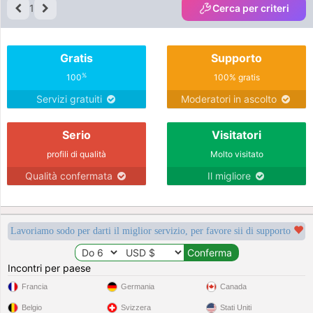
1
Cerca per criteri
Gratis
Supporto
%
100
100% gratis
Servizi gratuiti
Moderatori in ascolto
Serio
Visitatori
profili di qualità
Molto visitato
Qualità confermata
Il migliore
Lavoriamo sodo per darti il miglior servizio, per favore sii di supporto
Incontri per paese
Francia
Germania
Canada
Belgio
Svizzera
Stati Uniti