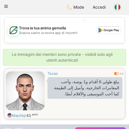
Gulf
Dating
Toggle
Mode
Accedi
navigation
💖
Trova la tua anima gemella
Scarica subito la nostra app di incontri!
💖
💕
💕
Le immagini dei membri sono private - visibili solo agli
utenti autenticati
Texas
0.4
يبلغ طولي 6 أقدام و1 بوصة، وأحب
المغامرات الخارجية، وأميل إلى الطبيعة.
كما أحب الموسيقى والأفلام أيضًا.
anni
Machkjr
43