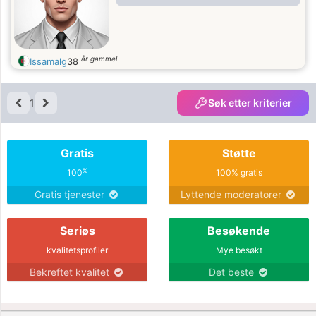
år gammel
Issamalg
38
1
Søk etter kriterier
Gratis
Støtte
%
100
100% gratis
Gratis tjenester
Lyttende moderatorer
Seriøs
Besøkende
kvalitetsprofiler
Mye besøkt
Bekreftet kvalitet
Det beste