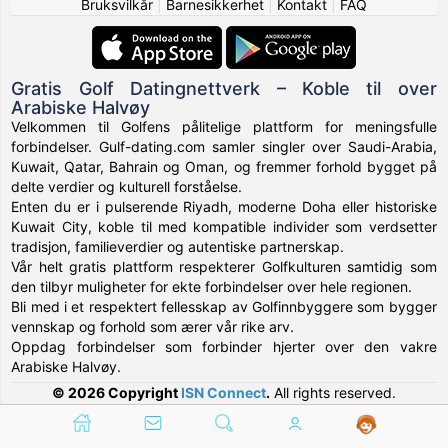
Bruksvilkår
|
Barnesikkerhet
|
Kontakt
|
FAQ
Gratis Golf Datingnettverk – Koble til over
Arabiske Halvøy
Velkommen til Golfens pålitelige plattform for meningsfulle
forbindelser. Gulf-dating.com samler singler over Saudi-Arabia,
Kuwait, Qatar, Bahrain og Oman, og fremmer forhold bygget på
delte verdier og kulturell forståelse.
Enten du er i pulserende Riyadh, moderne Doha eller historiske
Kuwait City, koble til med kompatible individer som verdsetter
tradisjon, familieverdier og autentiske partnerskap.
Vår helt gratis plattform respekterer Golfkulturen samtidig som
den tilbyr muligheter for ekte forbindelser over hele regionen.
Bli med i et respektert fellesskap av Golfinnbyggere som bygger
vennskap og forhold som ærer vår rike arv.
Oppdag forbindelser som forbinder hjerter over den vakre
Arabiske Halvøy.
© 2026 Copyright
ISN Connect
.
All rights reserved.