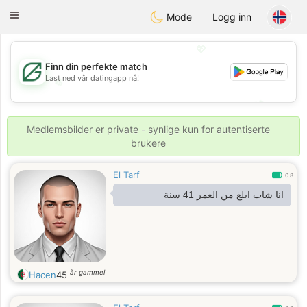
Gulf
Dating
Toggle
Mode
Logg inn
navigation
💖
Finn din perfekte match
Last ned vår datingapp nå!
💖
💕
💕
Medlemsbilder er private - synlige kun for autentiserte
brukere
El Tarf
0.8
انا شاب ابلغ من العمر 41 سنة
år gammel
Hacen
45