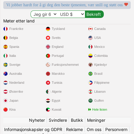
Vi jobber hardt for å gi deg den beste tjenesten, vær snill og støtt oss
Møter etter land
Frankrike
Tyskland
Canada
Belgia
Sveits
USA
Spania
England
Mexico
Italia
Portugal
Colombia
Sverige
Funksjonshemmet
Kjæledyr
Australia
Marokko
Brasil
Nederland
Tunisia
Filippinene
Østerrike
Algerie
Libanon
Japan
Egypt
Gulfen
Kina
Kuwait
Hele listen
Nyheter
|
Svindlere
|
Butikk
|
Meninger
Informasjonskapsler og GDPR
|
Reklame
|
Om oss
|
Personvern
|