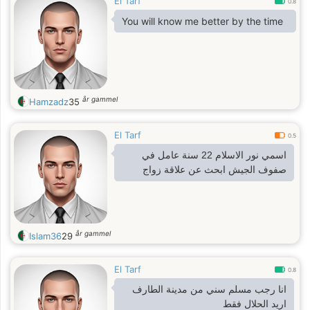
El Tarf
0.8
You will know me better by the time
år gammel
Hamzadz
35
El Tarf
0.5
اسمي نور الاسلام 22 سنة عامل في
صفوف الجيش ابحث عن علاقة زواج
år gammel
Islam36
29
El Tarf
0.8
انا رجب مسلم سني من مدينة الطارف
اريد الحلال فقط