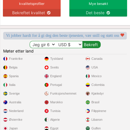
kvalitetsprofiler
Mye besøkt
Bekreftet kvalitet
Det beste
Vi jobber hardt for å gi deg den beste tjenesten, vær snill og støtt oss
Møter etter land
Frankrike
Tyskland
Canada
Belgia
Sveits
USA
Spania
England
Mexico
Italia
Portugal
Colombia
Sverige
Funksjonshemmet
Kjæledyr
Australia
Marokko
Brasil
Nederland
Tunisia
Filippinene
Østerrike
Algerie
Libanon
Japan
Egypt
Gulfen