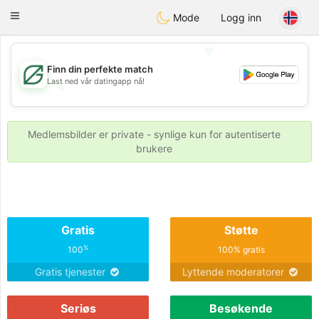
Gulf
Dating
Toggle
Mode
Logg inn
navigation
💖
Finn din perfekte match
Last ned vår datingapp nå!
💖
💕
💕
Medlemsbilder er private - synlige kun for autentiserte
brukere
Gratis
Støtte
%
100
100% gratis
Gratis tjenester
Lyttende moderatorer
Seriøs
Besøkende