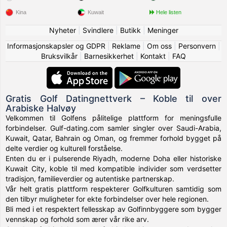
Kina
Kuwait
Hele listen
Nyheter
|
Svindlere
|
Butikk
|
Meninger
Informasjonskapsler og GDPR
|
Reklame
|
Om oss
|
Personvern
|
Bruksvilkår
|
Barnesikkerhet
|
Kontakt
|
FAQ
Gratis Golf Datingnettverk – Koble til over
Arabiske Halvøy
Velkommen til Golfens pålitelige plattform for meningsfulle
forbindelser. Gulf-dating.com samler singler over Saudi-Arabia,
Kuwait, Qatar, Bahrain og Oman, og fremmer forhold bygget på
delte verdier og kulturell forståelse.
Enten du er i pulserende Riyadh, moderne Doha eller historiske
Kuwait City, koble til med kompatible individer som verdsetter
tradisjon, familieverdier og autentiske partnerskap.
Vår helt gratis plattform respekterer Golfkulturen samtidig som
den tilbyr muligheter for ekte forbindelser over hele regionen.
Bli med i et respektert fellesskap av Golfinnbyggere som bygger
vennskap og forhold som ærer vår rike arv.