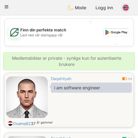
Gulf
Dating
Toggle
Mode
Logg inn
navigation
💖
Finn din perfekte match
💖
Last ned vår datingapp nå!
💕
💕
Medlemsbilder er private - synlige kun for autentiserte
brukere
Daqahliyah
0.5
i am software engineer
år gammel
Osama82
37