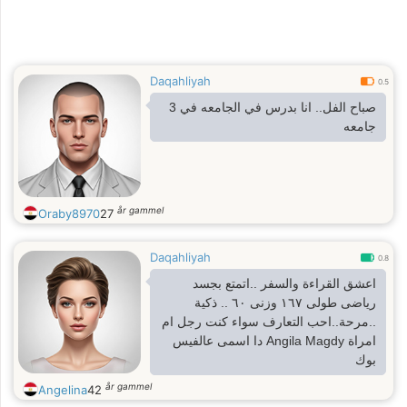
Daqahliyah
0.5
صباح الفل.. انا بدرس في الجامعه في 3
جامعه
år gammel
Oraby8970
27
Daqahliyah
0.8
اعشق القراءة والسفر ..اتمتع بجسد
رياضى طولى ١٦٧ وزنى ٦٠ .. ذكية
..مرحة..احب التعارف سواء كنت رجل ام
امراة Angila Magdy دا اسمى عالفيس
بوك
år gammel
Angelina
42