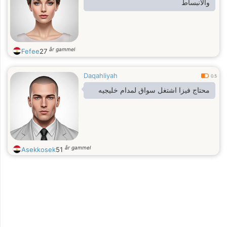
والانبساط
år gammel
Fefee
27
Daqahliyah
0.5
محتاج فيزا اشتغل سواق لمدام خليجيه
år gammel
Asekkosek
51