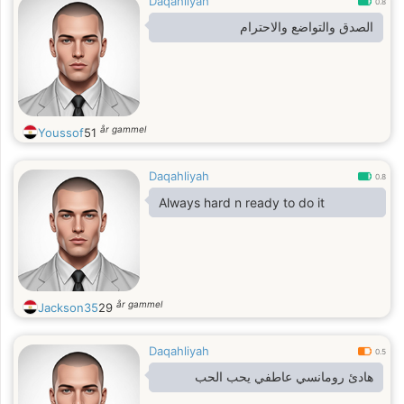
Daqahliyah
0.8
الصدق والتواضع والاحترام
år gammel
Youssof
51
Daqahliyah
0.8
Always hard n ready to do it
år gammel
Jackson35
29
Daqahliyah
0.5
هادئ رومانسي عاطفي يحب الحب