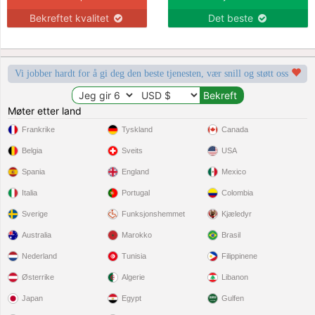
Bekreftet kvalitet
Det beste
Vi jobber hardt for å gi deg den beste tjenesten, vær snill og støtt oss
Møter etter land
Frankrike
Tyskland
Canada
Belgia
Sveits
USA
Spania
England
Mexico
Italia
Portugal
Colombia
Sverige
Funksjonshemmet
Kjæledyr
Australia
Marokko
Brasil
Nederland
Tunisia
Filippinene
Østerrike
Algerie
Libanon
Japan
Egypt
Gulfen