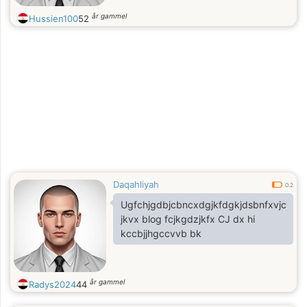
år gammel
Hussien100
52
Daqahliyah
0.2
Ugfchjgdbjcbncxdgjkfdgkjdsbnfxvjc
jkvx blog fcjkgdzjkfx CJ dx hi
kccbjjhgccvvb bk
år gammel
Radys2024
44