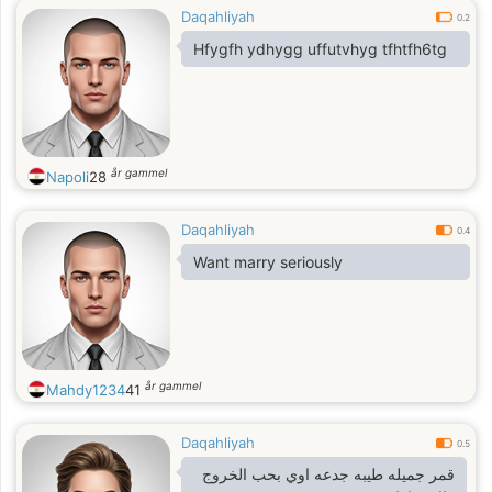
Daqahliyah
0.2
Hfygfh ydhygg uffutvhyg tfhtfh6tg
år gammel
Napoli
28
Daqahliyah
0.4
Want marry seriously
år gammel
Mahdy1234
41
Daqahliyah
0.5
قمر جميله طيبه جدعه اوي بحب الخروج