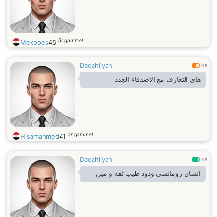
år gammel
Mekooes
45
Daqahliyah
0.5
هاي التعارف مع الاصدقاء الجدد
år gammel
Hisamahmed
41
Daqahliyah
0.8
انسان رومانسى ودود طيب ثقه وامين