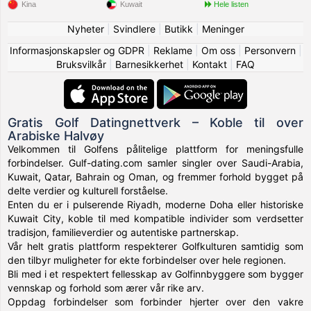
Kina
Kuwait
Hele listen
Nyheter
|
Svindlere
|
Butikk
|
Meninger
Informasjonskapsler og GDPR
|
Reklame
|
Om oss
|
Personvern
|
Bruksvilkår
|
Barnesikkerhet
|
Kontakt
|
FAQ
Gratis Golf Datingnettverk – Koble til over
Arabiske Halvøy
Velkommen til Golfens pålitelige plattform for meningsfulle
forbindelser. Gulf-dating.com samler singler over Saudi-Arabia,
Kuwait, Qatar, Bahrain og Oman, og fremmer forhold bygget på
delte verdier og kulturell forståelse.
Enten du er i pulserende Riyadh, moderne Doha eller historiske
Kuwait City, koble til med kompatible individer som verdsetter
tradisjon, familieverdier og autentiske partnerskap.
Vår helt gratis plattform respekterer Golfkulturen samtidig som
den tilbyr muligheter for ekte forbindelser over hele regionen.
Bli med i et respektert fellesskap av Golfinnbyggere som bygger
vennskap og forhold som ærer vår rike arv.
Oppdag forbindelser som forbinder hjerter over den vakre