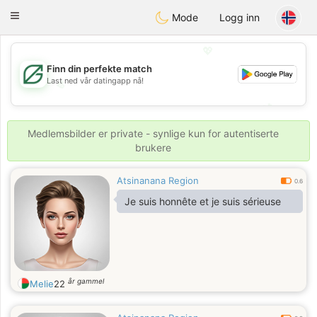
Gulf
Dating
Toggle
Mode
Logg inn
navigation
💖
Finn din perfekte match
Last ned vår datingapp nå!
💖
💕
💕
Medlemsbilder er private - synlige kun for autentiserte
brukere
Atsinanana Region
0.6
Je suis honnête et je suis sérieuse
år gammel
Melie
22