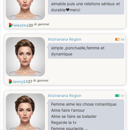
aimable puis une relations sérieux et
durable❤merci
år gammel
Felestina
30
Atsinanana Region
0.6
simple ,ponctuelle,femme et
dynamique
år gammel
Jenny24
37
Atsinanana Region
0.7
Femme aime les chose romantique
Aime faire l'amour
Aime se faire se balader
Regarde la tv
Femme souriante