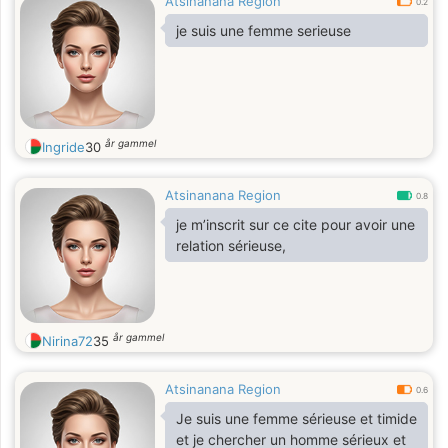
Atsinanana Region
0.2
je suis une femme serieuse
år gammel
Ingride
30
Atsinanana Region
0.8
je m’inscrit sur ce cite pour avoir une
relation sérieuse,
år gammel
Nirina72
35
Atsinanana Region
0.6
Je suis une femme sérieuse et timide
et je chercher un homme sérieux et