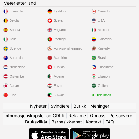
Møter etter land
Frankrike
Tyskland
Canada
Belgia
Sveits
USA
Spania
England
Mexico
Italia
Portugal
Colombia
Sverige
Funksjonshemmet
Kjæledyr
Australia
Marokko
Brasil
Nederland
Tunisia
Filippinene
Østerrike
Algerie
Libanon
Japan
Egypt
Gulfen
Kina
Kuwait
Hele listen
Nyheter
|
Svindlere
|
Butikk
|
Meninger
Informasjonskapsler og GDPR
|
Reklame
|
Om oss
|
Personvern
|
Bruksvilkår
|
Barnesikkerhet
|
Kontakt
|
FAQ