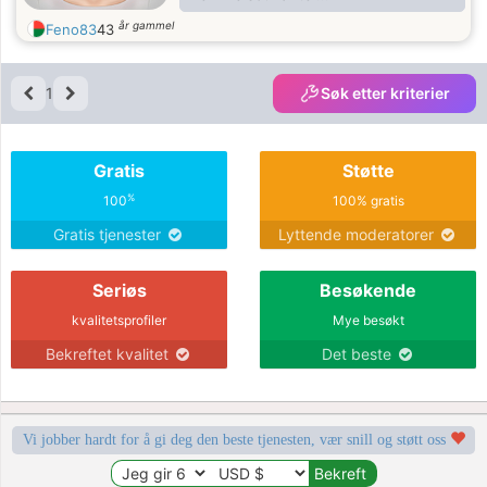
Femme sociable
år gammel
Feno83
43
1
Søk etter kriterier
Gratis
Støtte
%
100
100% gratis
Gratis tjenester
Lyttende moderatorer
Seriøs
Besøkende
kvalitetsprofiler
Mye besøkt
Bekreftet kvalitet
Det beste
Vi jobber hardt for å gi deg den beste tjenesten, vær snill og støtt oss