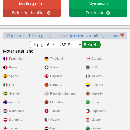
kvalitetsprofiler
Mye besøkt
Bekreftet kvalitet
Det beste
Vi jobber hardt for å gi deg den beste tjenesten, vær snill og støtt oss
Møter etter land
Frankrike
Tyskland
Canada
Belgia
Sveits
USA
Spania
England
Mexico
Italia
Portugal
Colombia
Sverige
Funksjonshemmet
Kjæledyr
Australia
Marokko
Brasil
Nederland
Tunisia
Filippinene
Østerrike
Algerie
Libanon
Japan
Egypt
Gulfen