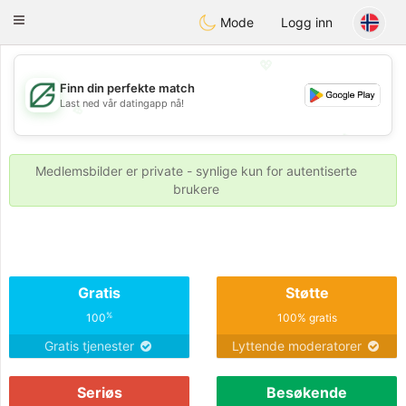
Gulf
Dating
Toggle
Mode
Logg inn
navigation
💖
Finn din perfekte match
Last ned vår datingapp nå!
💖
💕
💕
Medlemsbilder er private - synlige kun for autentiserte
brukere
Gratis
Støtte
%
100
100% gratis
Gratis tjenester
Lyttende moderatorer
Seriøs
Besøkende