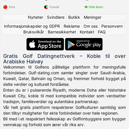
Kina
Kuwait
Hele listen
Nyheter
|
Svindlere
|
Butikk
|
Meninger
Informasjonskapsler og GDPR
|
Reklame
|
Om oss
|
Personvern
|
Bruksvilkår
|
Barnesikkerhet
|
Kontakt
|
FAQ
Gratis Golf Datingnettverk – Koble til over
Arabiske Halvøy
Velkommen til Golfens pålitelige plattform for meningsfulle
forbindelser. Gulf-dating.com samler singler over Saudi-Arabia,
Kuwait, Qatar, Bahrain og Oman, og fremmer forhold bygget på
delte verdier og kulturell forståelse.
Enten du er i pulserende Riyadh, moderne Doha eller historiske
Kuwait City, koble til med kompatible individer som verdsetter
tradisjon, familieverdier og autentiske partnerskap.
Vår helt gratis plattform respekterer Golfkulturen samtidig som
den tilbyr muligheter for ekte forbindelser over hele regionen.
Bli med i et respektert fellesskap av Golfinnbyggere som bygger
vennskap og forhold som ærer vår rike arv.