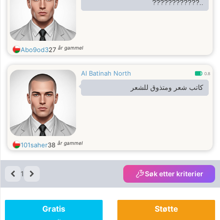
..????????????
år gammel
Abo9od3
27
Al Batinah North
0.8
كاتب شعر ومتذوق للشعر
år gammel
101saher
38
1
Søk etter kriterier
Gratis
Støtte