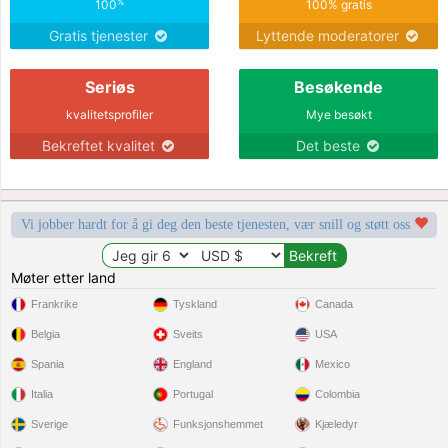
%
100
100% gratis
Gratis tjenester
Lyttende moderatorer
Seriøs
Besøkende
kvalitetsprofiler
Mye besøkt
Bekreftet kvalitet
Det beste
Vi jobber hardt for å gi deg den beste tjenesten, vær snill og støtt oss
Møter etter land
Frankrike
Tyskland
Canada
Belgia
Sveits
USA
Spania
England
Mexico
Italia
Portugal
Colombia
Sverige
Funksjonshemmet
Kjæledyr