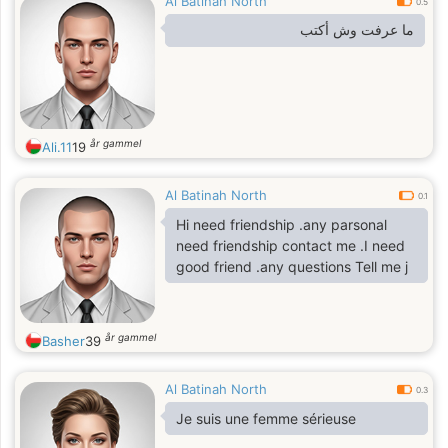
Al Batinah North
0.5
ما عرفت وش أكتب
år gammel
Ali.11
19
Al Batinah North
0.1
Hi need friendship .any parsonal
need friendship contact me .I need
good friend .any questions Tell me j
år gammel
Basher
39
Al Batinah North
0.3
Je suis une femme sérieuse