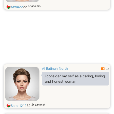
år gammel
Arwa22
22
Al Batinah North
0.4
i consider my self as a caring, loving
and honest woman
år gammel
Sarah1212
32