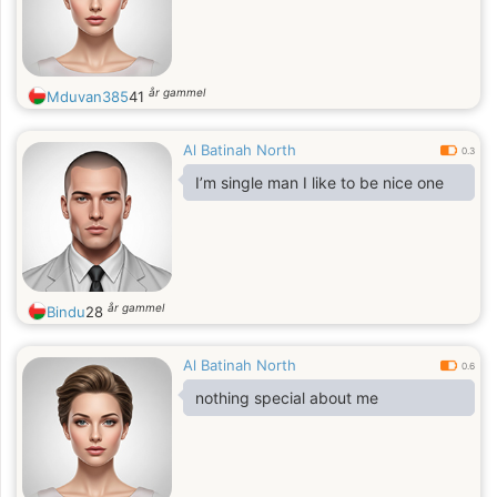
år gammel
Mduvan385
41
Al Batinah North
0.3
I’m single man I like to be nice one
år gammel
Bindu
28
Al Batinah North
0.6
nothing special about me