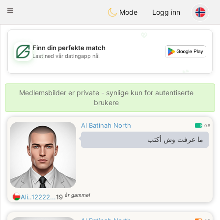
Gulf
Dating
Toggle
Mode
Logg inn
navigation
💖
Finn din perfekte match
💖
Last ned vår datingapp nå!
💕
💕
Medlemsbilder er private - synlige kun for autentiserte
brukere
Al Batinah North
0.8
ما عرفت وش أكتب
år gammel
Ali..12222...
19