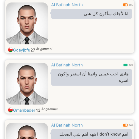
Al Batinah North
0.5
انا لأجلك سأكون كل شي
år gammel
Gdayjbfu
27
Al Batinah North
0.9
هادي احب عملي واتمنا أن استقر واكون
اسره
år gammel
Omanbader
43
Al Batinah North
0.6
امم I don’t know ههه اهم شي الضحك