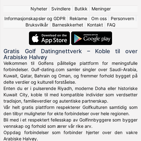
Nyheter
|
Svindlere
|
Butikk
|
Meninger
Informasjonskapsler og GDPR
|
Reklame
|
Om oss
|
Personvern
|
Bruksvilkår
|
Barnesikkerhet
|
Kontakt
|
FAQ
Gratis Golf Datingnettverk – Koble til over
Arabiske Halvøy
Velkommen til Golfens pålitelige plattform for meningsfulle
forbindelser. Gulf-dating.com samler singler over Saudi-Arabia,
Kuwait, Qatar, Bahrain og Oman, og fremmer forhold bygget på
delte verdier og kulturell forståelse.
Enten du er i pulserende Riyadh, moderne Doha eller historiske
Kuwait City, koble til med kompatible individer som verdsetter
tradisjon, familieverdier og autentiske partnerskap.
Vår helt gratis plattform respekterer Golfkulturen samtidig som
den tilbyr muligheter for ekte forbindelser over hele regionen.
Bli med i et respektert fellesskap av Golfinnbyggere som bygger
vennskap og forhold som ærer vår rike arv.
Oppdag forbindelser som forbinder hjerter over den vakre
Arabiske Halvøy.