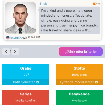
Illinois
submissive to the commands of
0.6
ALLAH in all ramification as i strive to
I'm a kind and sincere man, open
do the same.
minded and honest, affectionate.
simple, easy going and caring
person and true. I enjoy nice brandy,
i like traveling share ideas with
friends. I love to joke and put smile
år gammel
David122
69
to the face of people around me
1
Søk etter kriterier
Gratis
Støtte
%
100
100% gratis
Gratis tjenester
Lyttende moderatorer
Seriøs
Besøkende
kvalitetsprofiler
Mye besøkt