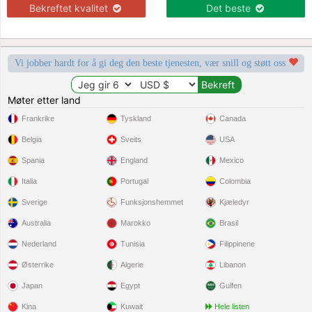
Bekreftet kvalitet
Det beste
Vi jobber hardt for å gi deg den beste tjenesten, vær snill og støtt oss
Møter etter land
Frankrike
Tyskland
Canada
Belgia
Sveits
USA
Spania
England
Mexico
Italia
Portugal
Colombia
Sverige
Funksjonshemmet
Kjæledyr
Australia
Marokko
Brasil
Nederland
Tunisia
Filippinene
Østerrike
Algerie
Libanon
Japan
Egypt
Gulfen
Kina
Kuwait
Hele listen