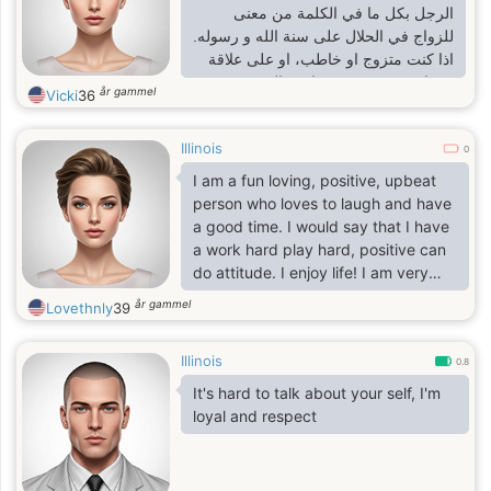
الرجل بكل ما في الكلمة من معنى
للزواج في الحلال على سنة الله و رسوله.
اذا كنت متزوج او خاطب، او على علاقة
من اي نوع مع شخص اخر، المرجو عدم
år gammel
Vicki
36
اضاعة وقتك و وقتي. و شكرا
Illinois
0
I am a fun loving, positive, upbeat
person who loves to laugh and have
a good time. I would say that I have
a work hard play hard, positive can
do attitude. I enjoy life! I am very
much an optimistic and a people
år gammel
Lovethnly
39
oriented person.
Illinois
0.8
It's hard to talk about your self, I'm
loyal and respect