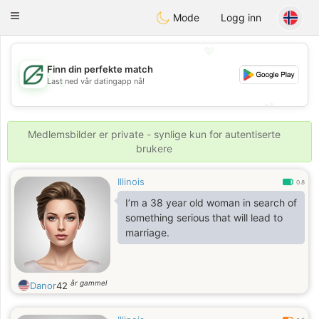
Gulf
Dating
Toggle
Mode
Logg inn
navigation
💖
Finn din perfekte match
💖
Last ned vår datingapp nå!
💕
💕
Medlemsbilder er private - synlige kun for autentiserte
brukere
Illinois
0.8
I’m a 38 year old woman in search of
something serious that will lead to
marriage.
år gammel
Danor
42