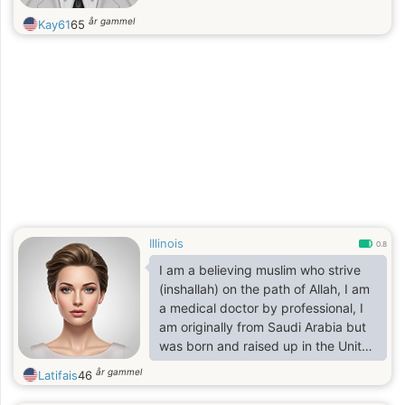
år gammel
Kay61
65
Illinois
0.8
I am a believing muslim who strive
(inshallah) on the path of Allah, I am
a medical doctor by professional, I
am originally from Saudi Arabia but
was born and raised up in the United
states. i am 5.8 tall, fair skinned and
år gammel
Latifais
46
moderate in seize. I am looking for a
mate who is striving to be