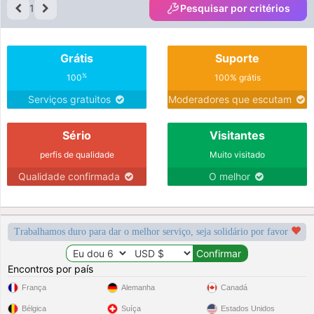
1
Pesquisar por critérios
Grátis
Suporte
%
100
100% grátis
Serviços gratuitos
Moderadores que escutam
Sério
Visitantes
perfis de qualidade
Muito visitado
Qualidade confirmada
O melhor
Trabalhamos duro para dar o melhor serviço, seja solidário por favor
Encontros por país
França
Alemanha
Canadá
Bélgica
Suíça
Estados Unidos