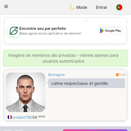
Gulf
Dating
Toggle
Mode
Entrar
navigation
💖
Encontre seu par perfeito
Baixe agora nosso aplicativo de namoro!
💖
💕
💕
Imagens de membros são privadas - visíveis apenas para
usuários autenticados
Bretagne
0.4
calme respectueux et gentille
anos
Jrobert780
56