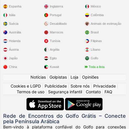
Espanha
Inglaterra
México
Itália
Portugal
Colômbia
Suécia
Desabilitado
Animais de estimação
Austrália
Marrocos
Brasil
Holanda
Tunísia
Filipinas
Áustria
Argélia
Líbano
Japão
Egito
Golfo
China
Kuwait
Toda a lista
Notícias
|
Golpistas
|
Loja
|
Opiniões
Cookies e LGPD
|
Publicidade
|
Sobre nós
|
Privacidade
|
Termos de uso
|
Segurança infantil
|
Contato
|
FAQ
Rede de Encontros do Golfo Grátis – Conecte
pela Península Arábica
Bem-vindo à plataforma confiável do Golfo para conexões