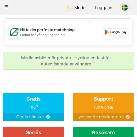
Gulf
Dating
Toggle
Mode
Logga in
navigation
💖
Hitta din perfekta matchning
Ladda ner vår dejtingapp nu!
💖
💕
💕
Medlemsbilder är privata - synliga endast för
autentiserade användare
Gratis
Support
%
100
100% gratis
Gratis tjänster
Lyssnande moderatorer
Seriös
Besökare