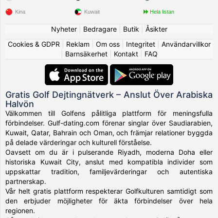
Kina
Kuwait
Hela listan
Nyheter
|
Bedragare
|
Butik
|
Åsikter
Cookies & GDPR
|
Reklam
|
Om oss
|
Integritet
|
Användarvillkor
|
Barnsäkerhet
|
Kontakt
|
FAQ
Gratis Golf Dejtingnätverk – Anslut Över Arabiska
Halvön
Välkommen till Golfens pålitliga plattform för meningsfulla
förbindelser. Gulf-dating.com förenar singlar över Saudiarabien,
Kuwait, Qatar, Bahrain och Oman, och främjar relationer byggda
på delade värderingar och kulturell förståelse.
Oavsett om du är i pulserande Riyadh, moderna Doha eller
historiska Kuwait City, anslut med kompatibla individer som
uppskattar tradition, familjevärderingar och autentiska
partnerskap.
Vår helt gratis plattform respekterar Golfkulturen samtidigt som
den erbjuder möjligheter för äkta förbindelser över hela
regionen.