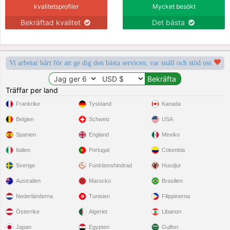
kvalitetsprofiler
Mycket besökt
Bekräftad kvalitet
Det bästa
Vi arbetar hårt för att ge dig den bästa servicen, var snäll och stöd oss
Träffar per land
Frankrike
Tyskland
Kanada
Belgien
Schweiz
USA
Spanien
England
Mexiko
Italien
Portugal
Colombia
Sverige
Funktionshindrad
Husdjur
Australien
Marocko
Brasilien
Nederländerna
Tunisien
Filippinerna
Österrike
Algeriet
Libanon
Japan
Egypten
Gulfen