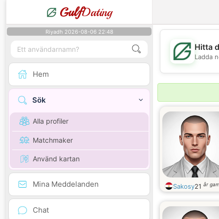
Gulf
Dating
Riyadh 2026-08-06 22:48
Hitta 
Ladda n
Hem
Sök
Alla profiler
Matchmaker
Använd kartan
Mina Meddelanden
år ga
Sakosy
21
Chat