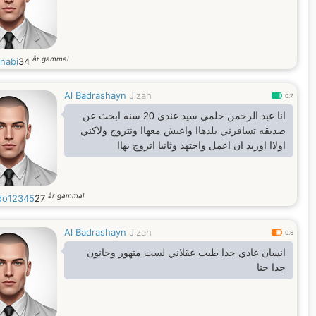
år gammal
nabi
34
Al Badrashayn
Jizah
0.7
انا عبد الرحمن حلمي سيد عندي 20 سنه ابحث عن
صديقه تسافرني بلدهاا واعيش معهاا ونتزوج ولاكني
اولاا اوريد ان اعمل واجتهد وثانيا اتزوج بهاا
år gammal
do12345
27
Al Badrashayn
Jizah
0.6
انسان عادي جدا طيب عقلاني لست متهور وحانون
جدا حتا