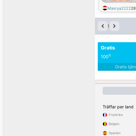
Masrya2222
2
1
Gratis
%
100
Gratis tjä
Träffar per land
Frankrike
Belgien
Spanien