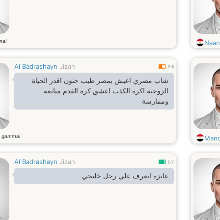
mal
Naan
Al Badrashayn
Jizah
0.6
شاب مصري اعيش بمصر طيب حنون اقدر الحياة
الزوجية اكره الكذب اعشق كرة القدم متابعة
وممارسة
r gammal
Man
Al Badrashayn
Jizah
0.7
عايزة اتعرف علي رجل خليجي