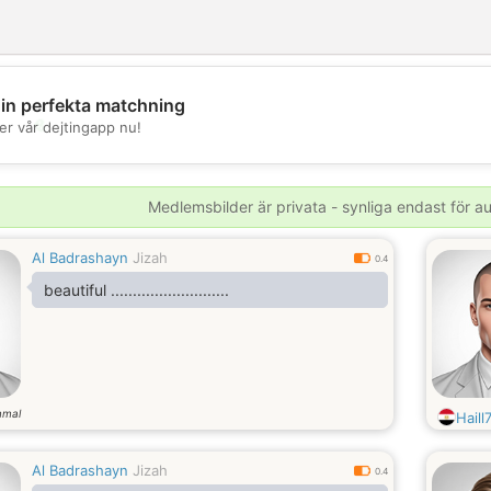
din perfekta matchning
💖
er vår dejtingapp nu!
💕
Medlemsbilder är privata - synliga endast för 
Al Badrashayn
Jizah
0.4
beautiful ...........................
mmal
Haill
Al Badrashayn
Jizah
0.4