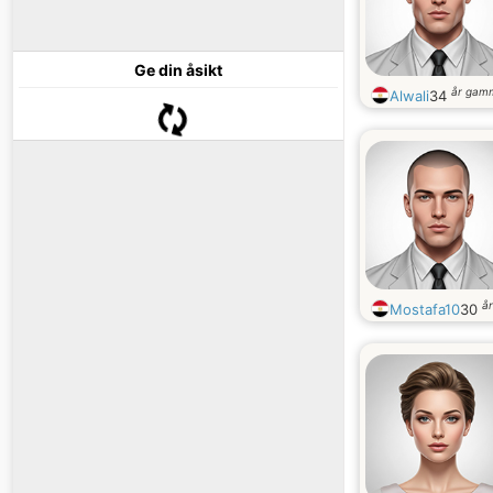
Ge din åsikt
år gam
Alwali
34
å
Mostafa10
30