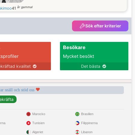
år gammal
mkimoo
41
Sök efter kriterier
s
Besökare
tsprofiler
Mycket besökt
kräftad kvalitet
Det bästa
var snäll och stöd oss
Marocko
Brasilien
erna
Tunisien
Filippinerna
Algeriet
Libanon