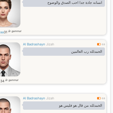
انسانه جادة جدا احب الصدق والوضوح
år gammal
aa
31
Al Badrashayn
Jizah
0.5
الحمدلله رب العالمين
år gammal
2
34
Al Badrashayn
Jizah
0.5
الخمدلله من قال هو فليس هو