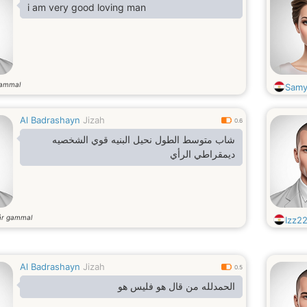
i am very good loving man
gammal
Samy
Al Badrashayn
Jizah
0.6
شاب متوسط الطول نحيل البنيه قوي الشخصيه
ديمقراطي الرأي
år gammal
Izz2
Al Badrashayn
Jizah
0.5
الحمدلله من قال هو فليس هو