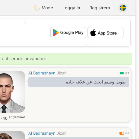
Mode
Logga in
Registrera
💖
💕
autentiserade användare
Al Badrashayn
Jizah
0.9
طويل وسيم ابحث عن علاقه جاده
år gammal
77
40
Al Badrashayn
Jizah
0.6