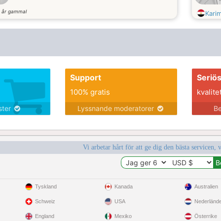
år gammal
8
Kari
Support
Seriö
100% gratis
kvalite
nster
Lyssnande moderatorer
Be
Vi arbetar hårt för att ge dig den bästa servicen, 
Tyskland
Kanada
Australien
Schweiz
USA
Nederländ
England
Mexiko
Österrike