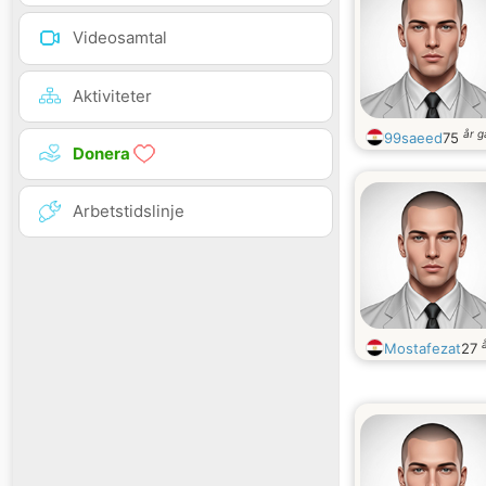
Videosamtal
Aktiviteter
år 
99saeed
75
Donera
Arbetstidslinje
Mostafezat
27