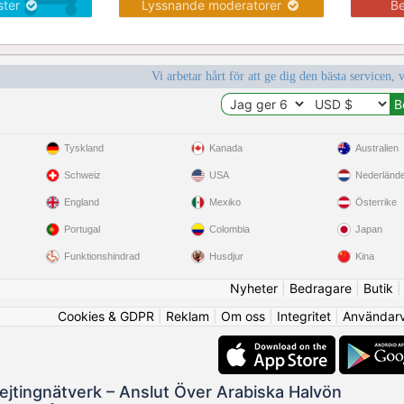
nster
Lyssnande moderatorer
Be
Vi arbetar hårt för att ge dig den bästa servicen, 
Tyskland
Kanada
Australien
Schweiz
USA
Nederländ
England
Mexiko
Österrike
Portugal
Colombia
Japan
Funktionshindrad
Husdjur
Kina
Nyheter
|
Bedragare
|
Butik
Cookies & GDPR
|
Reklam
|
Om oss
|
Integritet
|
Användarvi
Dejtingnätverk – Anslut Över Arabiska Halvön