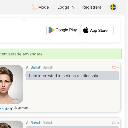
Mode
Logga in
Registrera
💖
💕
autentiserade användare
Al Bahah
Bahah
0
I am interested in serious relationship
år gammal
houlk
30
Al Bahah
Bahah
0