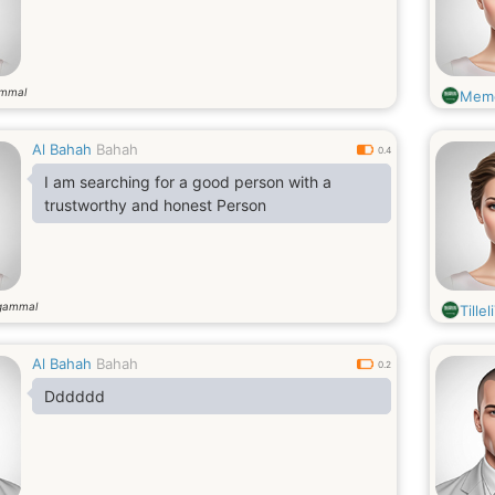
ammal
Mem
Al Bahah
Bahah
0.4
I am searching for a good person with a
trustworthy and honest Person
gammal
Tillel
Al Bahah
Bahah
0.2
Dddddd