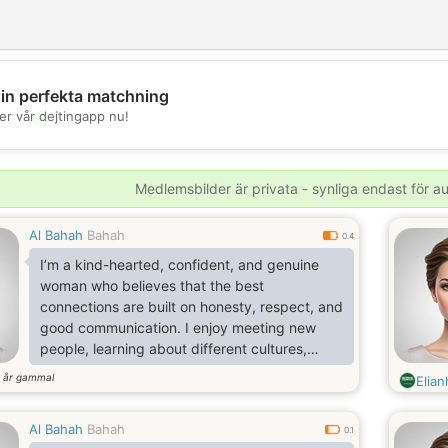
din perfekta matchning
💖
er vår dejtingapp nu!
💕
Medlemsbilder är privata - synliga endast för 
Al Bahah
Bahah
0.4
I’m a kind-hearted, confident, and genuine
woman who believes that the best
connections are built on honesty, respect, and
good communication. I enjoy meeting new
people, learning about different cultures,
sharing laughter, and having meaningful
år gammal
7
Elian
conversations.
Al Bahah
Bahah
0.1