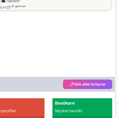
år gammal
bark
27
Sök efter kriterier
s
Besökare
tsprofiler
Mycket besökt