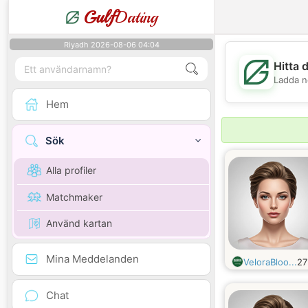
Gulf
Dating
Riyadh 2026-08-06 04:04
Hitta 
Ladda n
Hem
Sök
Alla profiler
Matchmaker
Använd kartan
Mina Meddelanden
VeloraBloo...
2
Chat