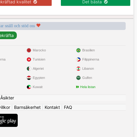
kräftad kvalitet
Det bästa
var snäll och stöd oss
Marocko
Brasilien
erna
Tunisien
Filippinerna
Algeriet
Libanon
Egypten
Gulfen
Kuwait
Hela listan
|
Åsikter
llkor
|
Barnsäkerhet
|
Kontakt
|
FAQ