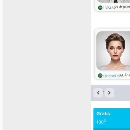
år gam
13245
27
år 
Lailahere
26
1
Gratis
%
100