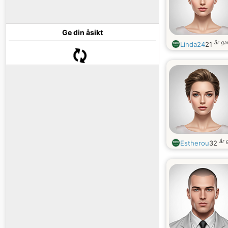
Ge din åsikt
år g
Linda24
21
år 
Estherou
32