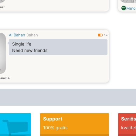
mal
Mmo
Al Bahah
Bahah
0.4
Single life
Need new friends
gammal
Support
Seriö
100% gratis
kvalite