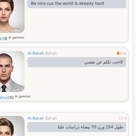
Be nice cus the world is already hard
år gammal
ah
18
Al Bahah
Bahah
0.3
لااحب تكلم عن نفسي
år gammal
ahed
30
Al Bahah
Bahah
0
طول 164 وزن 70 بيضاء دراسات عليا