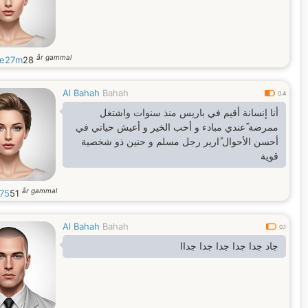
år gammal
e27m
28
Al Bahah
Bahah
0.4
أنا إنسانة أقيم في باريس منذ سنوات واشتغل
ممرضة ًعندي مبادء و أحب الخير و أعيش حياتي في
أحسن الأحوال ًارير رجل مسلم و حنين ذو شخصية
قوية
år gammal
i75
51
Al Bahah
Bahah
0.1
جاد جدا جدا جدا جدا جداا