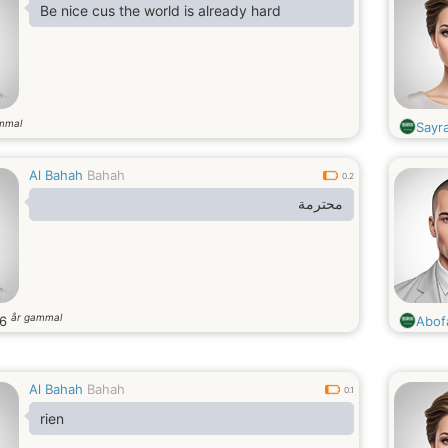
Be nice cus the world is already hard
mmal
Sayr
Al Bahah
Bahah
0.2
محترمة
år gammal
26
Abof
Al Bahah
Bahah
0.1
rien