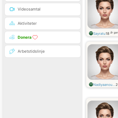
Videosamtal
Aktiviteter
år ga
Sayratu
18
Donera
Arbetstidslinje
Nadiyaanou...